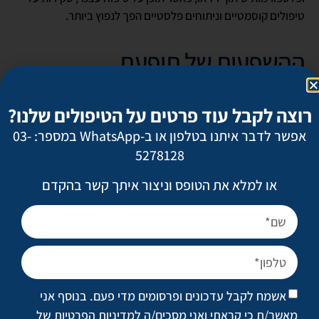
טיפולים קוסמטיים וניתוחים פלסטיים הפך לנפוץ ביותר.
ההשפעות של תופעת
הלוקסמקסינג
רוצה לקבל עוד פרטים על הטיפולים שלנו?
הלוקסמקסינג מביא עמו השפעות רבות, חיוביות ושליליות כאחד.
אפשר לדבר איתנו בטלפון או ב-WhatsApp במספר: 03-
מחד גיסא, השיפור בדימוי העצמי יכול להוביל להעלאת ביטחון
5278128
עצמי ותחושת שביעות רצון כללית מהחיים ומאידך, התמקדות
או למלא את הטופס וניצור איתך קשר בהקדם
מוגברת במראה החיצוני עלולה להביא לתופעות שליליות כמו
תחושת נחיתות ואף הפרעות אכילה.
מה כוללים טיפולי הלוקסמקסינג
לגברים?
אשמח לקבל עדכונים ופרסומים מדי פעם. בנוסף אני
מאשר/ת כי קראתי ואני מסכים/ה
למדיניות הפרטיות של
טיפולי הלוקסמקסינג כוללים מגוון רחב של טיפולים, פעולות