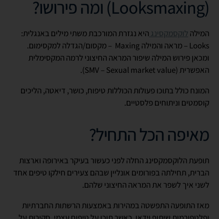
(Looksmaxing) ומה פירושו?
המילה
לוקסמקסינג
היא נגזרת המורכבת משתי מילים באנגלית:
Looks – מראה והמילה Maxing – מקסום/הגדלה למקסימום.
ומכאן פירוש המילה שיפור המראה החיצוני לרמה המקסימלית
האפשרית (SMV – Sexual market value).
המונח כולל בתוכו פעולות הכוללות טיפוח, כושר, דיאטה, הליכים
קוסמטים וניתוחים פלסטיים.
מאיפה הכל התחיל?
תופעת הלוקסמקסינג החלה לפני כעשור בעיקר באירופה וארצות
הברית, תחילתה בפורומים אונליין שבהם צעירים חילקו טיפים אחד
לשני איך לשפר את המראה החיצוני שלהם.
מאז התופעה התפשטה במהירות באמצעות הרשתות החברתיות
ופלטפורמות שיתוף וידאו, כאשר תוכן על טיפוח עצמי, סקירות על