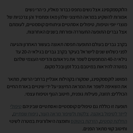
הלוקסמקסינג אצל נשים נתפס כברור מאליו, כי הרי נשים
אמורות להשקיע במראה החיצוני שלהן מאז ומתמיד והן צרכניות של
מוצרי יופי וטיפוח, טיפולים אסתטיים וניתוחים קוסמטיים, לעומתם
אצל גברים התופעה התעוררה ופורחת בשנים האחרונות.
בקרב גברים בעולם התופעה תפסה תאוצה בעשור האחרון והגיעה
לפני כשלוש שנים לישראל בעיקר בקרב גברים בגילאי ה-20 עד
גילאי ה-40 המחפשים לשפר את ניראותם והדימוי העצמי שלהם
במטרה להיראות במיטבם בכל זמן ובכל מקום.
המושג לוקסמקסינג, שמקורו בקהילות אונליין ברחבי הרשת, מתאר
את השאיפה לשפר את המראה החיצוני על ידי שינויים באורח החיים
הכוללים: תזונה, פעילות גופנית, חיטוב הגוף וטיפוח עצמי.
תופעה זו כוללת גם טיפולים קוסמטיים ואסתטיים שביניהם
טיפולי
לייזר לטיפול באקנה, צלקות ולשיפור מראה העור
,
ניפוח שפתיים
,
החלקת קמטים
,
הזרקת בוטוקס
וחומצה היאלורונית במטרה לשינוי
וחיטוב קווי מתאר הפנים.