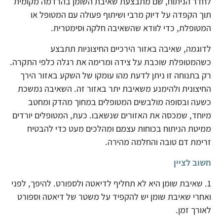
לחדר הניתוח, שם מתבצעת שאיבת השומן בהרדמה מקומית
תוך הקפדה על דיוק מרבי ושיתוף פעולה עם המטופל או
המטופלת, כדי לוודא שהשאיבה חלקה וסימטרית.
לדוגמה, שאיבה באזור הירכיים החיצוניות תתבצע
כשהמטופלת שוכבת על צידה ומרימה את רגלה כלפי התקרה.
רק בתנוחה זו ניתן לדעת מהו עומקו של השקע באזור הירך
החיצונית ולהימנע משאיבת יתר באזור זה. השאיבה נמשכת
כשעה ובסופה מולבשים המטופלים במחוך מהדק ומחטב
מיוחד, שמכסה את האזורים שנשאבו. כעת, המטופלים יורדים
ממיטת הניתוח בכוחות עצמם ומהלכים מעט כדי להבטיח
זרימת דם טובה והחלמה מהירה.
חשוב לציין
1. שאיבת שומן היא לא תחליף לדיאטה ולספורט. להיפך, לפני
ואחרי שאיבת שומן יש להקפיד על משטר של דיאטה וספורט
לאורך זמן.