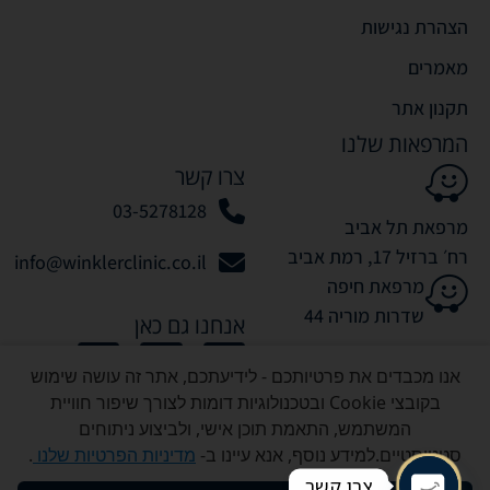
הצהרת נגישות
מאמרים
תקנון אתר
המרפאות שלנו
צרו קשר
03-5278128
מרפאת תל אביב
רח׳ ברזיל 17, רמת אביב
info@winklerclinic.co.il
מרפאת חיפה
שדרות מוריה 44
אנחנו גם כאן
אנו מכבדים את פרטיותכם - לידיעתכם, אתר זה עושה שימוש
בקובצי Cookie ובטכנולוגיות דומות לצורך שיפור חוויית
המשתמש, התאמת תוכן אישי, ולביצוע ניתוחים
סטטיסטיים.למידע נוסף, אנא עיינו ב-
מדיניות הפרטיות שלנו
.
כל הזכויות שמורות לוינקלר קליניק © 2026
צרו קשר