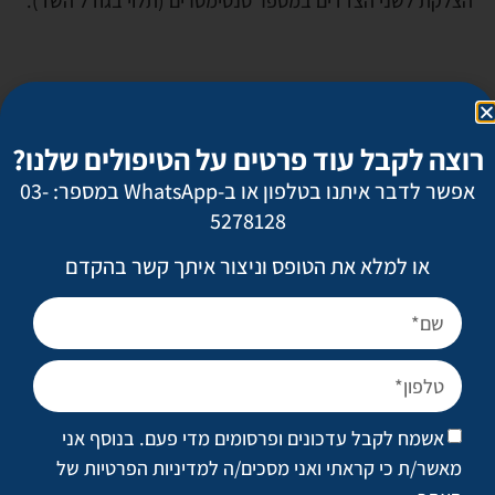
הצלקת לשני הצדדים במספר סנטימטרים (תלוי בגודל השד).
סיבוכים
רוצה לקבל עוד פרטים על הטיפולים שלנו?
הסיבוכים בניתוח לתיקון גניקומסטיה אינם נפוצים וברובם
קלים. הם כוללים זיהום, דימום, בצקות למספר שבועות,
אפשר לדבר איתנו בטלפון או ב-WhatsApp במספר: 03-
אסימטריה בין השדיים ותוצאה שאינה מספקת ומחייבת ניתוח
5278128
נוסף לתיקון.
או למלא את הטופס וניצור איתך קשר בהקדם
תהליך ההחלמה
ייתכן כאב מקומי העלול להמשך עד שבוע לאחר הניתוח.
אשמח לקבל עדכונים ופרסומים מדי פעם. בנוסף אני
ייתכנו שטפי דם באזור המנותח שיימשכו עד 10 ימים.
מאשר/ת כי קראתי ואני מסכים/ה
למדיניות הפרטיות של
לאחר הניתוח יש ללבוש במשך שלושה עד שישה שבועות