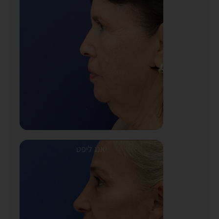
יאנג ליפט