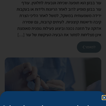
עור בבטן הוא תופעה שכיחה וטבעית לחלוטין. עודף
עור בבטן מופיע לרוב לאחר הריונות ולידות או בעקבות
ירידה משמעותית במשקל, למשל לאחר הליכי הצרת
קיבה ודיאטות קיצוניות. לעיתים קרובות, גם שמירה
אדוקה על תזונה נכונה וביצוע פעילות גופנית מאומצת
אינן מצליחות לפתור את הבעיה העיקשת של עור […]
למאמר