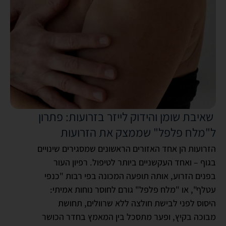
שאיבת שומן והידוק לייזר בזרועות: פתרון
ל"מלח פלפל" שממצק את הזרועות
הזרועות הן אחד האזורים הראשונים שמסגירים שינויים
בגוף – ואחד העקשניים ביותר לטיפול. רפיון העור
בפנים הזרוע, אותה תופעה המכונה בפי רבות "כנפי
עטלף", או "מלח פלפל" גורם לחוסר נוחות אמיתי:
היסוס לפני לבישת חולצה ללא שרוולים, תחושת
מבוכה בקיץ, ופער מתסכל בין המאמץ בחדר הכושר