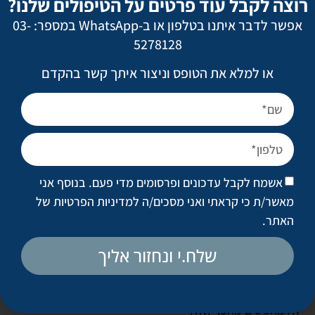
רוצה לקבל עוד פרטים על הטיפולים שלנו?
אפשר לדבר איתנו בטלפון או ב-WhatsApp במספר: 03-
5278128
או למלא את הטופס וניצור איתך קשר בהקדם
לא כל שינוי צריך ניתוח גדול – לפעמים
הפעולות הקטנות עושות את ההבדל הגדול
ביותר
כאשר אנשים שומעים את המושג "כירורגיה פלסטית",
אשמח לקבל עדכונים ופרסומים מדי פעם. בנוסף אני
פעמים רבות המחשבה הראשונה שעולה היא ניתוחים
מאשר/ת כי קראתי ואני מסכים/ה
למדיניות הפרטיות של
גדולים, זמן החלמה ארוך ושינוי דרמטי במראה. אבל
האתר
.
המציאות של עולם הכירורגיה הפלסטית המודרנית
שלח.י ונחזור אליך
שונה מאוד ממה שרבים מדמיינים. בשנים האחרונות
אנחנו רואים יותר ויותר מטופלים שמחפשים שינוי
מדויק ועדין. הם לא רוצים להיראות כמו אדם אחר, הם
לא מחפשים מהפך […]