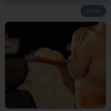
למאמר