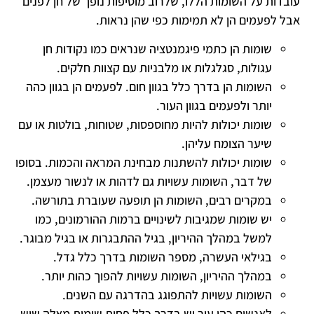
עובדות על השומות הללו, שלרוב מוסיפות נופך של חן לפנים
אבל לפעמים הן לא תמימות כפי שהן נראות.
שומות הן כתמי פיגמנטציה שנראים כמו נקודות חן
עגולות, סגלגלות או מלבניות עם קצוות חלקים.
השומות הן בדרך כלל בגוון חום. לפעמים הן בגוון כהה
יותר ולפעמים בגוון העור.
שומות יכולות להיות מחוספסות, שטוחות, בולטות או עם
שיער הצומח עליהן.
שומות יכולות להשתנות מבחינת המראה והכמות. בסופו
של דבר, השומות עשויות גם לדהות או לנשור מעצמן.
במקרים רבים, השומות הן תופעה שעוברת בתורשה.
יש שומות שמגיבות לשינויים ברמות ההורמונים, כמו
למשל במהלך ההיריון, בגיל ההתבגרות או בגיל מבוגר.
בגילאי העשרה, מספר השומות בדרך כלל גדל.
במהלך ההיריון, השומות עשויות להפוך כהות יותר.
השומות עשויות להתפוגג בהדרגה עם השנים.
לאנשים כהי עור יש בדרך כלל פחות שומות מאלה שיש