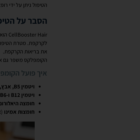
הטיפול ניתן על ידי רופ
הסבר על הטיפו
 Hair
לקרקפת. מטרת הטיפול 
את בריאות הקרקפת.
הקומפלקס משפר גם את
איך פועל הקומפ
ויטמין B5, אבץ, ניאצין, ביוטין ונחושת גלוקונט
ויטמין B12 ו-B6
חומצה היאלורונית ל
חומצות אמינו
(א