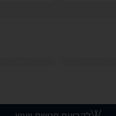
ול זרעי סלמון לשיער
(Platelet Rich Plasma)
לקביעת פגישת ייעוץ