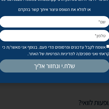
או למלא את הטופס וניצור איתך קשר בהקדם
הטיפול כולל הזרקה של קומפלקס CellBooster לקרקפת, באמצעות מחטים עדינ
-30-45 דקות.
אשמח לקבל עדכונים ופרסומים מדי פעם. בנוסף אני מאשר/ת כי
ראתי ואני מסכים/ה
למדיניות הפרטיות של האתר
.
אה נראית לעין?
שלח.י ונחזור אליך
בדרך כלל ניתן 
ם על ידי המטפל.
עות לוואי?