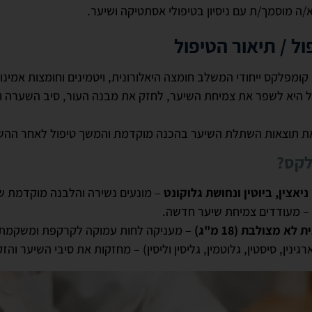
א/ה מוסמך/ת עם ניסיון בטיפולי אסתטיקה ושיער.
ל / תיאור הטיפול
CellBooster הוא קומפלקס ייחודי המשלב חומצה היאלורונית, ויטמינים וחומצות אמ
היא לשפר את צמיחת השיער, לחזק את מבנה העור, סיב השערה וז
 תוצאות השתלת השיער בהכנה מוקדמת והמשך טיפול לאחר ההש
לקס?
– מונעים נשירה והלבנה מוקדמת ש
– מעודדים צמיחת שיער חדשה.
א מצולבת (18 מ"ג)
– מעניקה לחות עמוקה לקרקפת ומשקמת
רגינין, סיסטין, גלוטמין, גליסין וליסין) – מחזקות את סיבי השיער והזק