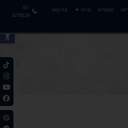
03-
יות
מאמרים
מדיה
צרו קשר
5278128
פתח 