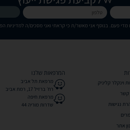
מדי פעם. בנוסף אני מאשר/ת כי קראתי ואני מסכים/ה
למדיניות הפ
ות
המרפאות שלנו
מרפאת תל אביב
ת וינקלר קליניק
רח׳ ברזיל 17, רמת אביב
 קשר
מרפאת חיפה
רת נגישות
שדרות מוריה 44
רים
ון אתר