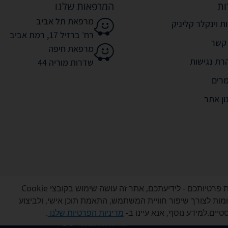
ות
המרפאות שלנו
מרפאת תל אביב
ת וינקלר קליניק
רח׳ ברזיל 17, רמת אביב
 קשר
מרפאת חיפה
רת נגישות
שדרות מוריה 44
רים
ון אתר
אנו מכבדים את פרטיותכם - לידיעתכם, אתר זה עושה שימוש בקובצי Cookie
דומות לצורך שיפור חוויית המשתמש, התאמת תוכן אישי, ולביצוע
כל הזכויות שמורות לוינקלר קליניק © 2026
יים.למידע נוסף, אנא עיינו ב-
מדיניות הפרטיות שלנו
.