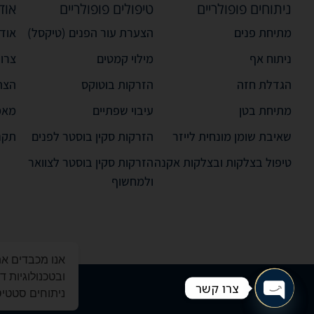
ניתוחים פופולריים
טיפולים פופולריים
אוד
מתיחת פנים
הצערת עור הפנים (טיקסל)
אודו
ניתוח אף
מילוי קמטים
צרו
הגדלת חזה
הזרקות בוטוקס
הצה
מתיחת בטן
עיבוי שפתיים
מאמ
שאיבת שומן מונחית לייזר
הזרקות סקין בוסטר לפנים
תקנ
טיפול בצלקות ובצלקות אקנה
הזרקות סקין בוסטר לצוואר
ולמחשוף
ובטכנולוגיות 
צרו קשר
ניתוחים סטטיסט