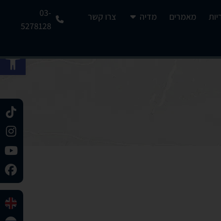
03-
יות
מאמרים
מדיה
צרו קשר
5278128
פתח 