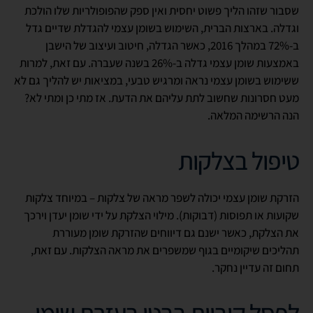
שסבור שזהו הליך פשוט יחסית ואין ספק שהפופולריות שלו הולכת
וגדלה. בארצות הברית, השימוש בשומן עצמי להגדלת שדיים גדל
ב-72% במהלך 2016, כאשר הגדלה, חיטוב ועיצוב של הישבן
באמצעות שומן עצמי גדלה ב-26% בשנה שעברה. עם זאת, למרות
ששימוש בשומן עצמי נראה ומרגיש טבעי, במציאות יש להליך גם לא
מעט חסרונות שחשוב לתת עליהם את הדעת. אז מתי כן ומתי לא?
הנה הרשימה המלאה.
טיפול בצלקות
הזרקת שומן עצמי יכולה לשפר מראה של צלקות – במיוחד צלקות
שקועות או תפוסות (דבוקות). מילוי הצלקת על ידי שומן יעדן וירכך
את הצלקת, כאשר ישנם גם דיווחים שהזרקת שומן מעוררת
תהליכים שיקומיים בגוף שמשפרים את מראה הצלקות. עם זאת,
תחום זה עדיין נחקר.
לפסל קוביות בבטן בעזרת שומן