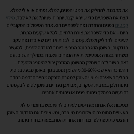
את מתכננת להחליק את קמטי הפנים, למלא נפחים או אולי למלא
קצת את השפתיים כדי שייראו קצת יותר חושניות? את לא לבד.
מילוי
קמטים
בפנים והחזרת נפח לשפתיים הוא אחד הטיפולים המקובלים
היום – אם כדי לשפר את צורת הלחיים, למלא שקעים מתחת
לעיניים, להחליק ולמלא קמטים ולבנות אזורים שאיבדו נפח עקב
הזדקנות. השומן הוא החומר הטבעי ביותר להזרקה לפנים, ולמעשה
משחזר בצורה אופטימלית את הנפחים שאבדו במהלך השנים. עם
זאת חשוב לזכור שחלק מהשומן המוזרק יכול להיספג ולהעלם –
ההערכה היא שכ-30-60% מהשומן נספג בגוף באופן טבעי. בנוסף,
תהליך השאיבה ומיצוי השומן למטרת הזרקה מחייב הרדמה בחדר
ניתוח ולכן במרבית המקרים, אם אכן נעזרים בשומן לטיפול בקמטים
זה נעשה במהלך ניתוחי פנים או ניתוחים אחרים.
מסיבות אלו אנחנו מעדיפים לעיתים להשתמש בחומרי מילוי,
העשויים מחומצה היאלורונית מיוצבת, ומשאירים את הזרקות השומן
העצמי כתוספת לפרוצדורות אחרות המתבצעות בחדר ניתוח.