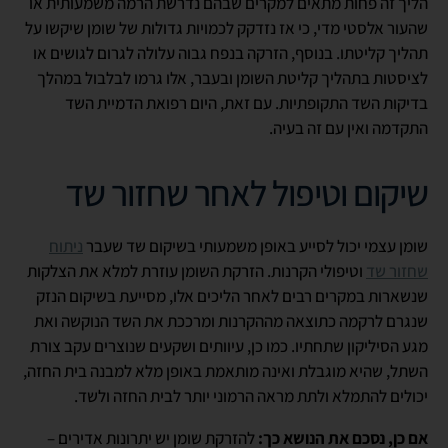
הליך זה פחות מתאים למקרים שבהם נדרשת הרמה משמעותית או
שהעור אלסטי מדי, כי אז נזדקק לכמויות גדולות של שומן שיקשו על
תהליך קליטתו. בנוסף, הזרקה בנפח גבוה עלולה לגרום לגושים או
לציסטות בתהליך קליטת השומן ובעבר, אלו גרמו לבלבול במהלך
בדיקות השד התקופתיות. עם זאת, היום רפואת הדמיית השד
התקדמה ואין עם זה בעיה.
שיקום וטיפול לאחר שחזור שד
שומן עצמי יכול לסייע באופן משמעותי בשיקום שד שעבר
ניתוח
שחזור שד
וטיפולי הקרנות. הזרקת השומן עוזרת למלא את הצלקות
שנשארות במקרים רבים לאחר הליכים אלו, מסייעת בשיקום הנזק
שנגרם לרקמה כתוצאה מההקרנות ומרככת את השד הנוקשה ואת
מגע הסיליקון שתחתיו. כמו כן, עיוותים ושקעים שנוצרים עקב צורת
השתל, שהיא מוגבלת ואינה מותאמת באופן מלא למבנה בית החזה,
יכולים להתמלא ולתת מראה הרמוני יותר לבית החזה ולשד.
אם כן, נסכם את הנושא כך:
להזרקת שומן יש יתרונות אדירים –