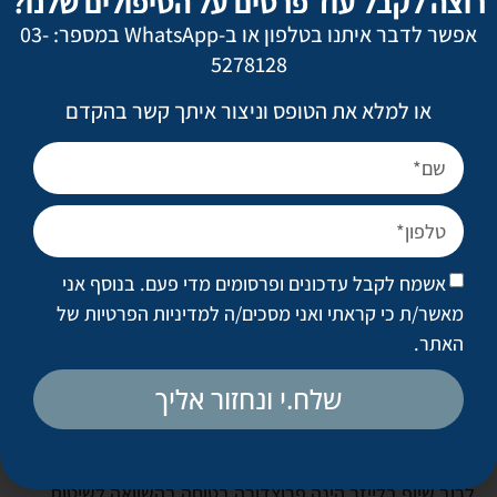
רוצה לקבל עוד פרטים על הטיפולים שלנו?
הטיפול העור ימרח במשחה.
אפשר לדבר איתנו בטלפון או ב-WhatsApp במספר: 03-
5278128
או למלא את הטופס וניצור איתך קשר בהקדם
החלמה
ההחלמה אורכת 3-7 ימים, תלוי בעומק השיוף. לפעמים,
היממה הראשונה מלווה בנפיחות קלה בפנים או בכאבים קלים,
אבל בדרך כלל אין צורך במשככי כאבים כלל!
לרוב, אחרי כמה ימים העור יסיים את התחדשותו ואפשר יהיה
אשמח לקבל עדכונים ופרסומים מדי פעם. בנוסף אני
לחזור לשגרה. תיתכן אדמומיות למשך כמה שבועות,
מאשר/ת כי קראתי ואני מסכים/ה
למדיניות הפרטיות של
שבמהלכן אפשר להסתירה על ידי איפור.
האתר
.
שלח.י ונחזור אליך
סיבוכים
לרוב שיוף בלייזר הינה פרוצדורה בטוחה בהשוואה לשיטות