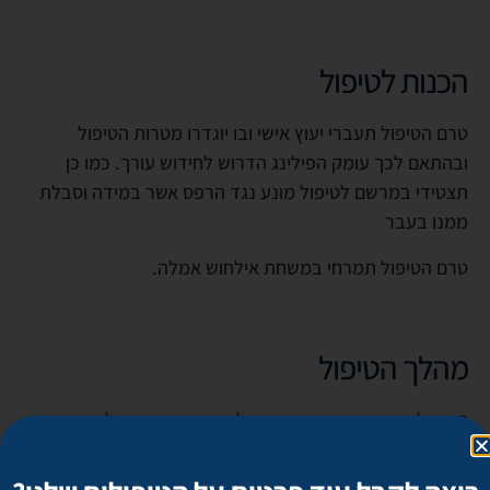
הכנות לטיפול
טרם הטיפול תעברי יעוץ אישי ובו יוגדרו מטרות הטיפול
ובהתאם לכך עומק הפילינג הדרוש לחידוש עורך. כמו כן
תצטידי במרשם לטיפול מונע נגד הרפס אשר במידה וסבלת
ממנו בעבר
טרם הטיפול תמרחי במשחת אילחוש אמלה.
מהלך הטיפול
הטיפול אורך כחצי שעה . ובמהלכו מבוצע שיוף של העור
באמצעות טכנולוגיית לייזר מתקדמת. הטיפול מלווה לעיתים
בתחושת עקצוץ או צריבה קלה החולפים במהירה. בתום