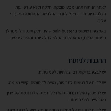
לאחר הניתוח תהני מבטן מוצקה, חלקה וללא עודפי עור.
הצלקות יוסתרו ויותאמו לסגנון ההלבשה התחתונה המועדף
עליך.
באמצעות שימוש ב pain buster שהינו חלק אינטגרלי ממהלך
הניתוח אצלנו, מתאפשרת החלמה קלה יותר ומהירה יחסית.
ההכנות לניתוח
יש לבצע בדיקות דם שגרתיות לפני ניתוח.
יש לדווח על רגישות לתרופות, נטייה לדימומים, קשיי נשימה.
יש להפסיק נטילת תרופות המדללות את הדם דוגמת אספירין
כשבועיים לפני הניתוח.
יש לדווח למרדים על מחלות כגון: אסטמה, שיעול כרוני. ישנה