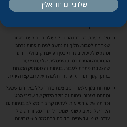
שלח.י ונחזור אליך
מהן שתי הדרכים המרכזיות לביצוע
מתיחת בטן?
מיני מתיחת בטן זהו הכינוי לפעולה המבוצעת באזור
שמתחת לטבור. הליך זה נחשב לניתוח פחות נרחב
ומשמש לטיפול בשרירי בטן רפויים רק בחלק הדופן
התחתונה והסרת כמות מינימלית של עודפי עור
שהצטברו מתחת לטבור. בניתוח זה מסתפק המנתח
בחתך קטן יותר ותקופת ההחלמה היא לרוב קצרה יותר.
מתיחת בטן מלאה – מבוצעת בדרך כלל באזורים שמעל
ומתחת לטבור. ניתוח זה כולל הידוק של שרירי הבטן
וכריתה של עודפי עור. לעתים קרובות משולב בניתוח גם
הליך של שאיבת שומן שנועד להסיר מאזור הטיפול
עודפי שומן עקשניים. תקופת ההחלמה כ-6 שבועות.