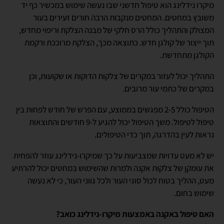
מיקרו נידלינג הוא טיפול חדשני שבו נעשה שימוש במכשיר כף יד
משובץ במחטים. המחטים מנקבות הרבה חורים זעירים בעור
המצולק והתהליך כולל הרס חלקי של מבנה הצלקת וריפוי מחדש,
תוך ייצור של קולגן חדש. כתוצאה מכך, הצלקת מרוככת ורקמת
הקולגן מתחדשת.
התהליך יכול לעזור במקרים של צלקות הדוקות או שקועות, וכן
במקרים של כתמי עור מרובים.
הטיפול כולל 2-5 מפגשים בממוצע, עם הפרש של חודש לפחות בין
טיפול לטיפול. משך הטיפול יכול להגיע ל-9 חודשים והתוצאות
נראות לעין בהדרגה, תוך כדי הטיפולים.
יש לא מעט עדויות שמצביעות על כך שמיקרו-נידלינג עוזר להפחית
את עומקן של צלקות אקנה ולמרות שהשימוש במחטים יכול להרתיע
מעט, ההליך בטוח לכול סוגי העור ולכל גווני העור, כי לא נעשה
שימוש בחום.
האם טיפול באקנה באמצעות מיקרו-נידלינג כואב?