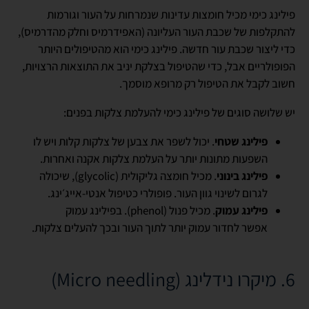
פילינג כימי מכיל חומצות עדינות שנמרחות על העור וגורמות
להתקלפות של שכבת העור העליונה (האפידרמיס וחלק מהדרמיס),
כדי ליצור שכבת עור חדשה. פילינג כימי הוא מהטיפולים היותר
הפופולריים אבל, כדי שהטיפול בצלקת יניב את התוצאות הרצויות,
חשוב לקבל את הטיפול רק מרופא מוסמך.
יש שלושה סוגים של פילינג כימי להעלמת צלקות בפנים:
פילינג שטחי
. יכול לשפר את צבען של צלקות קלות ויש לו
השפעות מתונות יותר על העלמת צלקות אקנה ואחרות.
פילינג בינוני
. מכיל חומצה גליקולית (
glycolic
), שיכולה
לגרום לשינוי גוון העור. פופולרי כטיפול אנטי-אייג׳ינג.
פילינג עמוק
. מכיל פנול (
phenol
). בפילינג עמוק
אפשר לחדור עמוק יותר לתוך העור ובכך להעלים צלקות.
6. מיקרו נידלינג (
Micro needling
)