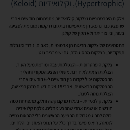
(
Hypertrophic
), וקילואידיות (
Keloid
)
צלקות היפרטרופיות וצלקות קילואידיות מתפתחות חודשים אחרי
שהפצע כבר נרפא. הן מתאפיינות בתגובת רקמות מוגזמת לפציעה
בעור, ובייצור יתר ולא תקין של קולגן.
התסמינים של צלקות חריגות הן אדמומיות, כאבים, גירוד ומגבלות
תפקודיות. בצלקות מהסוג הזה, גם יש מרכיב גנטי.
צלקת היפרטרופית – הצטלקות עבה ומורמת מעל העור.
הצלקת הזאת לא חורגת משולי הפצע המקורי ותהליך
ההצטלקות יכול לקרות בין חודשיים ל-6 חודשים אחרי
ההצטלקות הראשונית. אחרי 24-18 חודשים מזמן הפציעה,
הצלקת נוטה לסגת.
צלקת קילואידית – בעלת מרקם קשה וחלק, מתפתחת כמה
חודשים או שנים אחרי שהפצע מחלים. צלקת קלואידית
יכולה לחרוג מגבולות הפציעה הראשונית בלי להראות נטייה
לנסיגה. היא מופיעה בדרך כלל על תנוכי האוזניים והלחיים,
אבל גם באזורים אחרים בגוף. הצטלקות מהסוג הזה לא