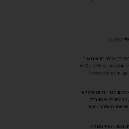
של
כתמי גיל
צטבר״, אמרה רופאת העור
 את השעון הביולוגי של תאי
 המדעי
International
י העור כבר יודעים שזה לא
ראה טוב. מחקר קטן שפורסם בכתב העת המקצועי Journal of Investigative Dermatology ב-2010, מצא שבתנאי מעבדה,
ות יותר מאשר כשהעור
 חופשיים בעור, שמאיצים את