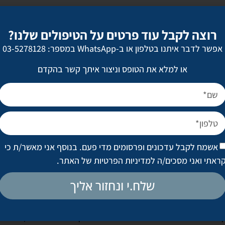
רוצה לקבל עוד פרטים על הטיפולים שלנו?
אפשר לדבר איתנו בטלפון או ב-WhatsApp במספר: 03-5278128
יק שהאור הכחול גורם לעור לייצר יותר פיגמנטים וזה גורם להיפרפיגמנט
או למלא את הטופס וניצור איתך קשר בהקדם
ומתחיל שרשרת של אירועים מזיקים: הוא פוגע בדנ״א וזה גורם לדלקת, שג
עתם של קמטים ולאובדן הגמישות של העור
.
מסכים, כך מצב העור הופך גרוע יותר״, אמרה שרי מארצ׳ביין, רופאת עור ו
יו יורק. ״אבל בזמן זה, לא ידוע בדיוק כמה זמן מומלץ לבלות מול המסכים
אשמח לקבל עדכונים ופרסומים מדי פעם. בנוסף אני מאשר/ת כי
ול תלויה במסך שבו אנחנו משתמשים ובהגדרות הפרטניות של כל מכשיר,
ראתי ואני מסכים/ה
למדיניות הפרטיות של האתר
.
סיראלדו, רופאת עור ממיאמי.
שלח.י ונחזור אליך
ם בזמן זה, בכל זאת יש רופאי עור שמאמינים שהם כבר רואים את הנזקים
 היפרפיגמנטציה אצל לא מעט מטופלים ואני חוששת שהם נגרמים מהחזקת
קבת אחרי השפעת האור הכחול כבר מתחילת הקריירה שלה. ״היום, ההיפרפי