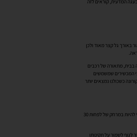
בעגה המדעית, קוראים לזה
 באורך גל קצר מאוד ולכן
ראה.
 בבית, מתאורה של רכבים
כי המכשירים שמשמשים
ובטח בזמן מגפת הקורונה כשכולנו נמצאים יותר
השפעותיו המזיקות של האור הכחול על העיניים כבר מוכרות היטב ברפואה וכדי להגן עליהן, מומלץ להיות במרחק של לפחות 30
 לגוף לשמור על תקינותו