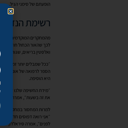
הופעתם של סימני הגיל.
רשימת הנזקים
מהמחקרים המוקדמים אפשר להס
לכך שהאור הכחול חודר לעור 
ואלסטין בריאים, שגורם
להופ
״ככל שמבלים יותר זמן מול ה
הספר לרפואה של אוניברסיטת נ
היא הוסיפה.
״מידת החשיפה שלנו לאור כח
ק
את זה בשעות״, אמרה לורטה 
למרות המחסור במחקרים מדעיי
״אני רואה דפוסים חדשים של
לפנים״, אמרה סיראלדו, שעו