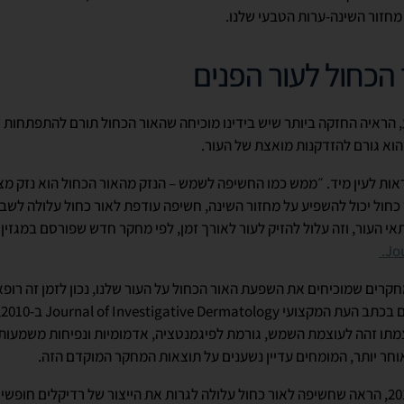
 מחזור השינה-ערות הטבעי שלנו.
הכחול לעור הפנים
, הראיה החזקה ביותר שיש בידינו מוכיחה שהאור הכחול תורם להתפתחות 
שהוא גורם להזדקנות מואצת של העור.
ראות לעין מיד. ״ממש כמו החשיפה לשמש – הנזק מהאור הכחול הוא נזק מ
כחול יכול להשפיע על מחזור השינה, חשיפה עודפת לאור כחול עלולה לשבש
אי העור, וזה עלול להזיק לעור לאורך זמן, לפי מחקר חדש שפורסם במגזין
Jo
חקרים שמוכיחים את השפעת האור הכחול על העור שלנו, נכון לזמן זה רופא
נ
מתו זהה לעוצמת השמש, גורמת לפיגמנטציה, אדמומיות ונפיחות משמעותי
ר יותר, המומחים עדיין נשענים על תוצאות המחקר המוקדם הזה.
מחקר קטן נוסף, שנערך ב-2015, הראה שחשיפה לאור כחול עלולה לגרות את הייצור של רדיקלים