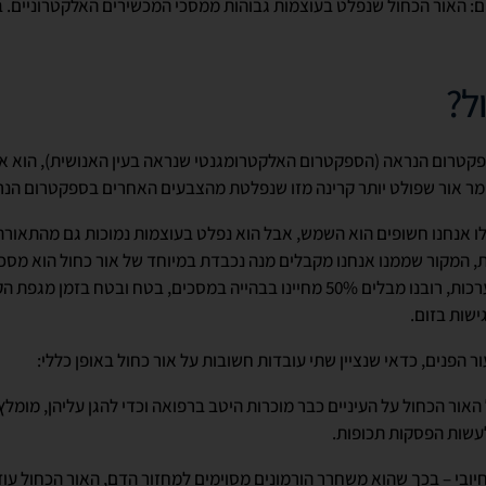
ום: האור הכחול שנפלט בעוצמות גבוהות ממסכי המכשירים האלקטרוניים. 
ל?
קטרום הנראה (הספקטרום האלקטרומגנטי שנראה בעין האנושית), הוא אור
ומר אור שפולט יותר קרינה מזו שנפלטת מהצבעים האחרים בספקטרום הנ
לו אנחנו חשופים הוא השמש, אבל הוא נפלט בעוצמות נמוכות גם מהתאורה
ת, המקור שממנו אנחנו מקבלים מנה נכבדת במיוחד של אור כחול הוא מס
אותנו ביומיום, כאשר לפי ההערכות, רובנו מבלים 50% מחיינו בבהייה במסכים, בטח 
ישות בזום.
ר הפנים, כדאי שנציין שתי עובדות חשובות על אור כחול באופן כללי:
עשות הפסקות תכופות.
יובי – בכך שהוא משחרר הורמונים מסוימים למחזור הדם, האור הכחול עוזר