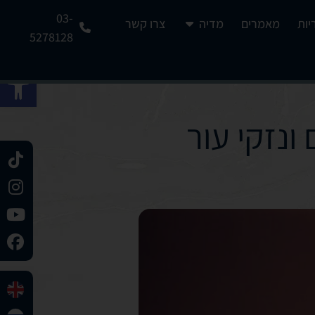
03-
יות
מאמרים
מדיה
צרו קשר
5278128
פתח 
ונזקי עור