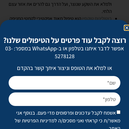
ולמלא את השקע שנוצר, ועל הדרך גם להרים את אזור עצם
הלחי.
בוטולינום טוקסין
הוא טיפול מאוד אפקטיבי לקמטי המניפה
בצידי העיניים, כי הוא משתק זמנית את השריר הטבעתי סביב
ארובת העין, זה שאחראי על עצימת העין, ומעלים את
רוצה לקבל עוד פרטים על הטיפולים שלנו?
הקמטים.
אפשר לדבר איתנו בטלפון או ב-WhatsApp במספר: 03-
2. טיקסל
5278128
מכשיר הטיקסל החדשני, שפותח בישראל, משתמש באנרגיית חום
או למלא את הטופס וניצור איתך קשר בהקדם
טבעית כדי
להצעיר את עור הפנים
, ומה שמייחד אותו הוא היכולת
שלו לטפל באזורים עדינים יותר, וביניהם גם האזור שמתחת לעיניים.
הטיקסל ממצק את העור באזור העיניים, מחליק קמטים וקמטוטים,
ומשפר את האיכות והמרקם של העור.
אפשר ולפעמים גם רצוי לשלב טיקסל עם חומצה היאלורונית.
אשמח לקבל עדכונים ופרסומים מדי פעם. בנוסף אני
מאשר/ת כי קראתי ואני מסכים/ה
למדיניות הפרטיות של
האתר
.