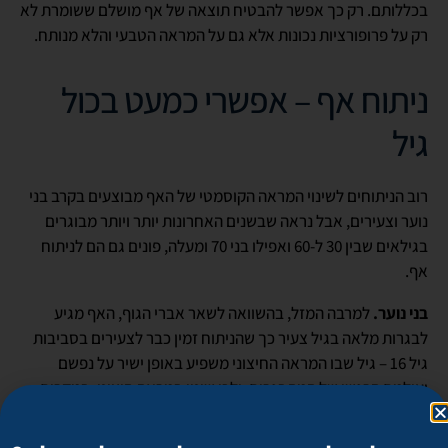
בכללותם. רק כך אפשר להבטיח תוצאה של אף מושלם ששומרת לא
רק על פרופורציות נכונות אלא גם על המראה הטבעי והלא מנותח.
ניתוח אף – אפשרי כמעט בכול
גיל
רוב הניתוחים לשינוי המראה הקוסמטי של האף מבוצעים בקרב בני
נוער וצעירים, אבל נראה שבשנים האחרונות יותר ויותר מבוגרים
בגילאים שבין 30 ל-60 ואפילו בני 70 ומעלה, פונים גם הם לניתוח
אף.
בני נוער.
למרבה המזל, בהשוואה לשאר אברי הגוף, האף מגיע
לבגרות מלאה בגיל צעיר כך שהניתוח זמין כבר לצעירים בסביבות
גיל 16 – גיל שבו המראה החיצוני משפיע באופן ישיר על נפשם
ועולמם הרגשי של המתבגרים, ולכן שינוי במראה חיצוני, במקרים
מסוימים, יכול לתרום לשיפור ההרגשה ולהעצמה האישית שלהם.
במאמר מוסגר אציין רק שחשוב מאוד לבחון את המוכנות הנפשית