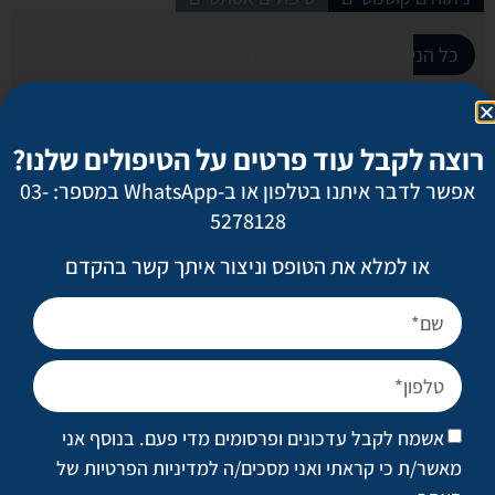
כל הניתוחים הקוסמטיים
גוף
ניו יורק ליפט
חזה
עור
פ
יאנג ליפט
רוצה לקבל עוד פרטים על הטיפולים שלנו?
מתיחת פנים
אפשר לדבר איתנו בטלפון או ב-WhatsApp במספר: 03-
5278128
ניתוח אף
או למלא את הטופס וניצור איתך קשר בהקדם
הרמת עפעפיים
הרמת גבות
אשמח לקבל עדכונים ופרסומים מדי פעם. בנוסף אני
הצמדת אוזניים
מאשר/ת כי קראתי ואני מסכים/ה
למדיניות הפרטיות של