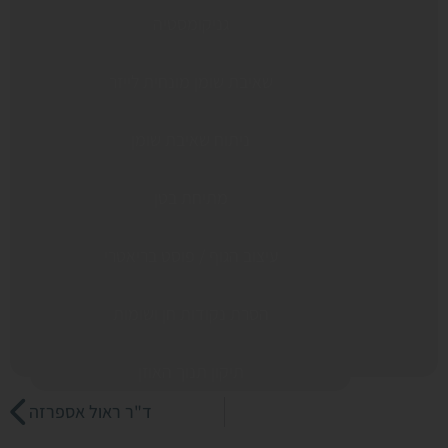
גניקומסטיה
שאיבת שומן מונחית לייזר
ניתוח שאיבת שומן
מתיחת בטן
עיצוב הגוף / פוסט בריאטרי
הסרת נקודות חן ושומות
תיקון תנוך האוזן
ד"ר ראול אספרזה