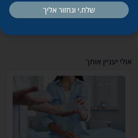
שלח.י ונחזור אליך
אולי יעניין אותך