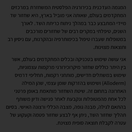
המגמה העדכנית בכירורגיה הפלסטית המשחזרת במרכזים
המתקדמים בעולם, שאותה אני מוביל בארץ, היא שחזור שד
מיידי המתבצע כבר במהלך ניתוח כריתת השד. לאורך
השנים, טיפלתי במקרים רבים של שחזורים מורכבים
במטופלות שעברו טיפול בכימותרפיה ובהקרנות, עם ניסיון רב
ותוצאות מצוינות.
אני עושה שימוש בטכניקה ובכלים המתקדמים בעולם, אשר
בין היתר כוללים שחזור מיקרוכירורגי מרקמות עצמוניות,
שימוש במשתלים חדישים, מותחני רקמות, תחליפי דרמיס
(Alloderm) ושימוש בהזרקות שומן עצמי, שהן המילה
האחרונה בתחום זה. שיטת השחזור מותאמת באופן פרטני
לכל אחת מהמטופלות ונקבעת לאחר פגישה ודיון משותף
בהתאם לגילה, מבנה גופה, מצבה הכללי ורצונה האישי. בסיום
תהליך שחזור השד, ניתן אף לבצע שחזור פטמה וקעקוע של
עטרה לקבלת תוצאה סופית מצוינת.