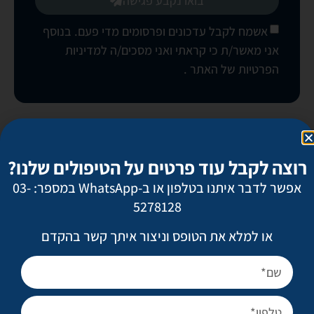
בואו נקבע פגישה
אשמח לקבל עדכונים ופרסומים מדי פעם. בנוסף
אני מאשר/ת כי קראתי ואני מסכים/ה
למדיניות
הפרטיות של האתר
.
ניתוחים פופולריים
רוצה לקבל עוד פרטים על הטיפולים שלנו?
מתיחת פנים
אפשר לדבר איתנו בטלפון או ב-WhatsApp במספר: 03-
ניתוח אף
5278128
הגדלת חזה
או למלא את הטופס וניצור איתך קשר בהקדם
מתיחת בטן
שאיבת שומן מונחית לייזר
טיפול בצלקות ובצלקות אקנה