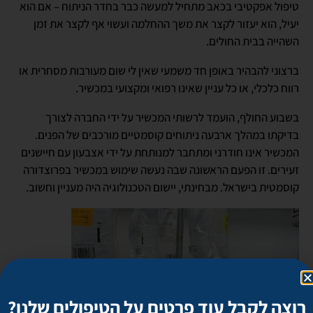
טיפול אפקטיבי בכאב מתחיל למעשה כבר בחדר הניתוח – אם הוא
יעיל, הוא יעזור לקצר את משך ההחלמה ועשוי אף לקצר את זמן
השהייה בבית החולים.
ברצוני להבהיר באופן חד משמעי שאין לי שום מעורבות מסחרית או
רווח כלכלי, או כל עניין שאינו רפואי ומקצועי במכשיר.
בשבוע החולף, הועמד לרשותי המכשיר על ידי החברה לצורך
בדיקתו במהלך ארבעה ניתוחים קוסמטיים מורכבים של הפנים.
המכשיר אינו חודרני ומתחבר למנותחת על ידי אצבעון עם חיישנים
זעירים. זו הפעם הראשונה שבה נעשה שימוש במכשיר בפרוצדורה
קוסמטית בישראל. מבחינתי, יישום הטכנולוגיה היה מעניין וחשוב.
רוצה לקבל עוד פרטים על הטיפולים שלנו?