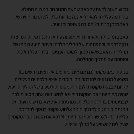
מדוע חשוב לדעת על כאב שחשה המנותחת המצויה ממילא
בהרדמה כללית ולכאורה איננה מודעת כלל ולא תזכור חוויה של
כאב מזמן הניתוח? הסיבה פשוטה והגיונית.
כאב בזמן ניתוח ולאחריו הוא תופעה פיזיולוגית נורמלית, המייצגת
נזק לרקמות והתפתחות של תהליך דלקתי בעקבותיו. עוצמתו של
תהליך זה היא בשיאה סמוך למועד הפגיעה ובדרך כלל הולכת
ופוחתת עם תהליך ההחלמה.
בנוסף, כאב מקומי (גם אם איננו מודעים אליו ואיננו חשים בו)
משפעל מנגנונים להזרמת דם וחומרים אנטי-דלקתיים העלולים
לגרום לבצקת מקומית, לנפיחות מקומית ולעיכוב של תהליך הריפוי,
שהיה מהיר יותר אם המקום היה מאולחש. זאת אחת הסיבות לכך
שבניתוחים בהרדמה כללית, כמו ניתוח אף, שאיבת שומן ועוד, אנו
המנתחים נוהגים להזליף חומר אלחוש מקומי בנוסף להרדמה
כללית, כדי לאפשר ריפוי מהיר יותר ולדכא את המנגנונים המקומיים
שעלולים להשפיע על מהלך הריפוי.