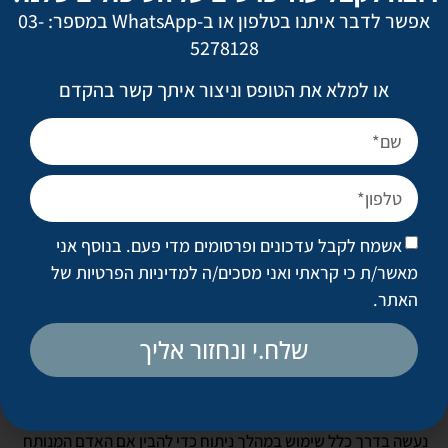
אפשר לדבר איתנו בטלפון או ב-WhatsApp במספר: 03-
5278128
או למלא את הטופס וניצור איתך קשר בהקדם
אשמח לקבל עדכונים ופרסומים מדי פעם. בנוסף אני
מאשר/ת כי קראתי ואני מסכים/ה
למדיניות הפרטיות של
האתר
.
בשלבים מאוד מסוימים של הפעולות הכירורגיות – כמו בתום הרמת
פנים כשהזרקתי שומן עצמוני בעומק הרקמות אל שכבת מעטה
שלח.י ונחזור אליך
העצם של הלסת העליונה – נרשמה לפתע עלייה במדד NOL, הוא
המדד המוצג על ידי המכשיר ומכמת את אותו כאב תת הכרתי של
הגוף. בהסתכלותי על הפרמטרים הפיזיולוגיים האחרים שבהם
נעשה בדרך כלל שימוש במהלך ניתוח כדי להבין אם האדם המנותח