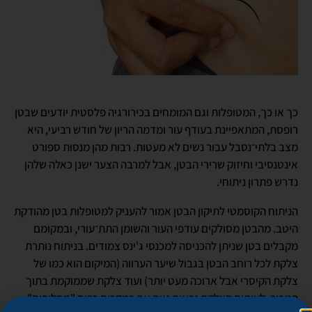
כך או כך, המטופלות וגם המומחים בכירורגיה פלסטית יודעים שבטן
רופסת, המתאפיינת בעודף עור ומדמה הריון של חודש רביעי, היא
מצב בלתי־נסבל עבור נשים לא מעטות. רבות מהן מנסות ספורט
אינטנסיבי וחיזוק שרירי הבטן, אבל למרבה הצער ישנן כאלה שלהן
נדרש פתרון ניתוחי.
הניתוח הקוסמטי לתיקון הבטן אמור להעניק למטופלות בטן מהודקת
היטב. מהבטן מסולקים עודפי העור והשומן התת־עורי, ובמקומם
מקבלים בטן שניתן להכניסה למכנסי ג'ינס צמודים. בניתוח נותרת
צלקת לכל רוחב הבטן בגבול שיער הערווה (המיקום הוא כמו של
צלקת הקיסרי אבל ארוכה מעט יותר) ועוד צלקת שממוקמת בתוך
הטבור. לעיתים הצלקת נראית נאה אך במקרים רבים "מחליפים"