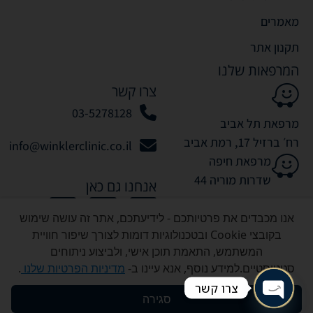
מאמרים
תקנון אתר
המרפאות שלנו
צרו קשר
03-5278128
מרפאת תל אביב
רח׳ ברזיל 17, רמת אביב
info@winklerclinic.co.il
מרפאת חיפה
שדרות מוריה 44
אנחנו גם כאן
אנו מכבדים את פרטיותכם - לידיעתכם, אתר זה עושה שימוש
בקובצי Cookie ובטכנולוגיות דומות לצורך שיפור חוויית
המשתמש, התאמת תוכן אישי, ולביצוע ניתוחים
סטטיסטיים.למידע נוסף, אנא עיינו ב-
מדיניות הפרטיות שלנו
.
כל הזכויות שמורות לוינקלר קליניק © 2026
צרו קשר
סגירה