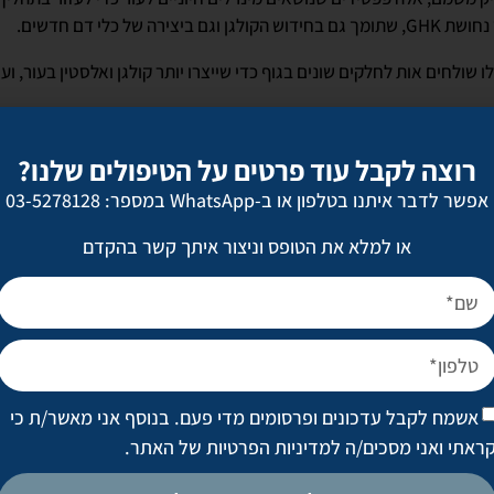
ה של כלי דם חדשים.
 שולחים אות לחלקים שונים בגוף כדי שייצרו יותר קולגן ואלסטין בעור, ו
שעוזרים להאט את הפירוק של קולגן ואלסטין בעור.
רוצה לקבל עוד פרטים על הטיפולים שלנו?
אפשר לדבר איתנו בטלפון או ב-WhatsApp במספר: 03-5278128
טרנסמיטר אצטילכולין, שמעכב את התכווצות השרירים בדומה לאופן שבו 
או למלא את הטופס וניצור איתך קשר בהקדם
הזרקות הבוטוקס הרבה יותר אפקטיביות.
כובת עם נחושת עשירה בנוגדי חמצון, ולא כל הפפטידים יכולים לעשות את
טין, כמו שאר הסוגים, אבל גם מעודדים ייצור של חומצה היאלורונית.
 בקליניקה
אשמח לקבל עדכונים ופרסומים מדי פעם. בנוסף אני מאשר/ת כי
ראתי ואני מסכים/ה
למדיניות הפרטיות של האתר
.
קלרה – קוסמטיקאית פרא-רפואית מוסמכת עם ידי זהב ונ
 HL שנמכרת אצלנו בקליניקה. הסדרה מבוססת על ליפו-פפטידים חדשניים וחומצות אמי