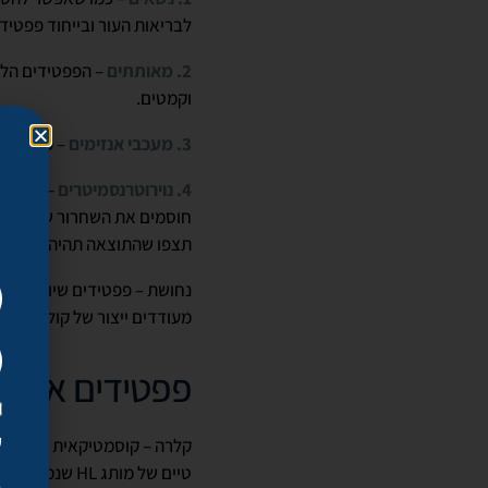
לבריאות העור ובייחוד פפטיד נחושת GHK, שתומך גם בחידוש הקולגן וגם ביציר
2. מאותתים
– הפפטידים הללו
וקמטים.
3. מעכבי אנזימים
– פפטידים 
4. נוירוטרנסמיטרים
חוסמים את השחרור של הנוירו
תצפו שהתוצאה תהיה זהה, כי 
נחושת – פפטידים שיוצרים תר
מעודדים ייצור של קולגן ואלס
פפטידים אצלנו
ק
טיים של מותג