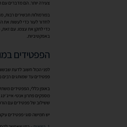
צעירה יותר. הם מדברים עם 
בפורמולות תכשירים רבות, מול
לחדור לעור כדי לעשות את הע
באפקטיביות.
הפפטידים במוצ
לפני הכול חשוב לדעת שבשונה
פפטידים עד שמותגים רבים נ
באופן כללי, הפפטידים משתל
מספקים פתרון אנטי-אייג׳ינג 
ששילוב של פפטידים עם הורמ
יש חמישה סוגי פפטידים עיקר
1. נשאים
– כמו שאפשר להסיק 