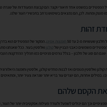
הפפטידים במשפט אחד תיאורי וקצר: הם קבוצת המעודדות של שגרת טיפו
 מוצק ומתוח. לכן, הם נמצאים בשימוש נרחב בתכשירי העור שלנו.
דת זהות
ון שעשויות מ-2 עד 50
חומצות אמינו
. המקור של הפפטידים הוא בדרך
 הפפטידים משמשים כאבני הבניין של
קולגן
ואלסטין בעור. ככל שאנחנו מתב
 שגם הם סוג של חלבון – בגלל גורמים פנימיים כמו תהליך ההזדקנות הטבעי,
 קולגן ואלסטין פגומים ואז לבנות מחדש קולגן, אלסטין וחומצה היאלורוני
. במילים אחרות, הם יוצרים עור בריא יותר שנראה צעיר יותר, ומתאימים ל
 את הקסם שלהם
פציפיים וכך הם יכולים לשפעל ולעודד פעילות אפקטיבית יותר של העור, ו