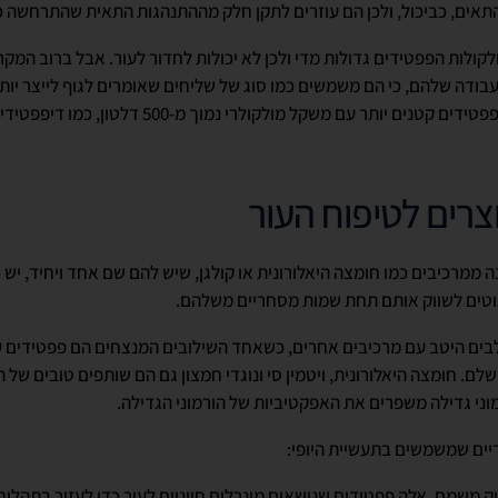
התאים, כביכול, ולכן הם עוזרים לתקן חלק מההתנהגות התאית שהתרחשה 
קולות הפפטידים גדולות מדי ולכן לא יכולות לחדור לעור. אבל ברוב המקר
בודה שלהם, כי הם משמשים כמו סוג של שליחים שאומרים לגוף לייצר יותר 
כדי לתקן את עצמו. עם זאת, פפטידים קטנים יותר עם משקל מו
רים לטיפוח העור
 ממרכיבים כמו חומצה היאלורונית או קולגן, שיש להם שם אחד ויחיד, יש 
וטים לשווק אותם תחת שמות מסחריים משלהם.
בים היטב עם מרכיבים אחרים, כשאחד השילובים המנצחים הם פפטידים עם 
שלם. חומצה היאלורונית, ויטמין סי ונוגדי חמצון גם הם שותפים טובים של
וני גדילה משפרים את האפקטיביות של הורמוני הגדילה.
יים שמשמשים בתעשיית היופי:
משמם, אלה פפטידים שנושאים מינרלים חיוניים לעור כדי לעזור בתהליך הי