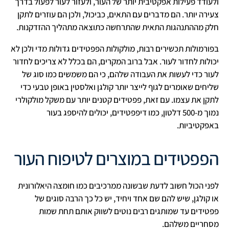
ולעודד פעילות אפקטיבית יותר של העור, ולעזור לעור לפעול בדרך
צעירה יותר. הם מדברים עם התאים, כביכול, ולכן הם עוזרים לתקן
חלק מההתנהגות התאית שהתרחשה כתוצאה מתהליך ההזדקנות.
בפורמולות תכשירים רבות, מולקולות הפפטידים גדולות מדי ולכן לא
יכולות לחדור לעור. אבל ברוב המקרים, הם בכלל לא צריכים לחדור
לעור כדי לעשות את העבודה שלהם, כי הם משמשים כמו סוג של
שליחים שאומרים לגוף לייצר יותר קולגן ואלסטין באופן טבעי כדי
לתקן את עצמו. עם זאת, פפטידים קטנים יותר עם משקל מולקולרי
נמוך מ-500 דלטון, כמו דיפפטידים, יכולים להיספג בעור
באפקטיביות.
הפפטידים במוצרים לטיפוח העור
לפני הכול חשוב לדעת שבשונה ממרכיבים כמו חומצה היאלורונית
או קולגן, שיש להם שם אחד ויחיד, יש כל כך הרבה סוגים של
פפטידים עד שמותגים רבים נוטים לשווק אותם תחת שמות
מסחריים משלהם.