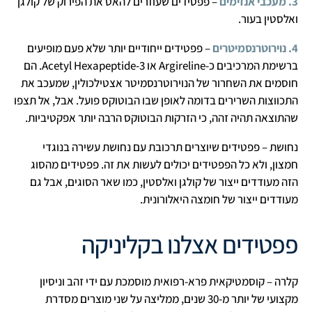
3. מעכבי אנזימים
– פפטידים שעוזרים להאט את הפירוק של קולגן
ואלסטין בעור.
4. נוירוטרנסמיטרים
– פפטידים ייחודיים יותר שלא פעם מופיעים
ברשימת המרכיבים כ-Argireline או Acetyl Hexapeptide-3. הם
חוסמים את השחרור של הנוירוטרנסמיטר אצטילכולין, שמעכב את
התכווצות השרירים בדומה לאופן שבו הבוטוקס פועל. אבל, אל תצפו
שהתוצאה תהיה זהה, כי הזרקות הבוטוקס הרבה יותר אפקטיביות.
נחושת – פפטידים שיוצרים תרכובת עם נחושת עשירה בנוגדי
חמצון, ולא כל הפפטידים יכולים לעשות את זה. פפטידים מהסוג
הזה מעודדים ייצור של קולגן ואלסטין, כמו שאר הסוגים, אבל גם
מעודדים ייצור של חומצה היאלורונית.
פפטידים אצלנו בקליניקה
קלרה – קוסמטיקאית פרא-רפואית מוסמכת עם ידי זהב וניסיון
מקצועי של יותר מ-30 שנים, ממליצה על שני מוצרים מסדרת