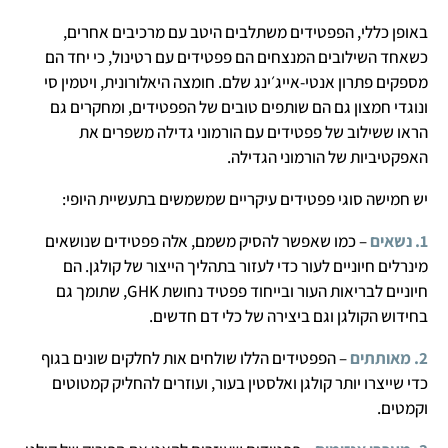
באופן כללי, הפפטידים משתלבים היטב עם מרכיבים אחרים,
כשאחד השילובים המנצחים הם פפטידים עם רטינול, כי יחד הם
מספקים פתרון אנטי-אייג׳ינג שלם. חומצה היאלורונית, ויטמין סי
ונוגדי חמצון גם הם שותפים טובים של הפפטידים, ומחקרים גם
הראו ששילוב של פפטידים עם הורמוני גדילה משפרים את
האפקטיביות של הורמוני הגדילה.
יש חמישה סוגי פפטידים עיקריים שמשמשים בתעשיית היופי:
1. נשאים
– כמו שאפשר להסיק משמם, אלה פפטידים שנושאים
מינרלים חיוניים לעור כדי לעזור בתהליך הייצור של קולגן. הם
חיוניים לבריאות העור ובייחוד פפטיד נחושת GHK, שתומך גם
בחידוש הקולגן וגם ביצירה של כלי דם חדשים.
2. מאותתים
– הפפטידים הללו שולחים אות לחלקים שונים בגוף
כדי שייצרו יותר קולגן ואלסטין בעור, ועוזרים להחליק קמטוטים
וקמטים.