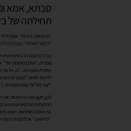
סבתא, אמא ונכ
תחילתה של בד
״פרופסור, הצילו!״ אומרת לי
״כלומר הנכדה״, מבהירה לי ה
עבדכם מתורגל בסיטואציה ולכ
הפנייה. "אולם חתונות יש?" אנ
אומרת המנהיגה. "נו, אז מה ח
חייבות להיות "מסמרות הערב
"עוד חודש" עונה הסבתא. בדר
לכן, הקוראות הנאמנות, אני 
הניתוחים הפלסטיים מחייבים 
את אולם השמחות. ישנם ניתו
״להישאב״ או להקטין בטווח ש