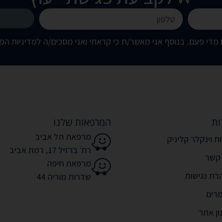
מדי פעם. בנוסף אני מאשר/ת כי קראתי ואני מסכים/ה
למדיניות הפ
ות
המרפאות שלנו
מרפאת תל אביב
ת וינקלר קליניק
רח׳ ברזיל 17, רמת אביב
 קשר
מרפאת חיפה
רת נגישות
שדרות מוריה 44
רים
ון אתר