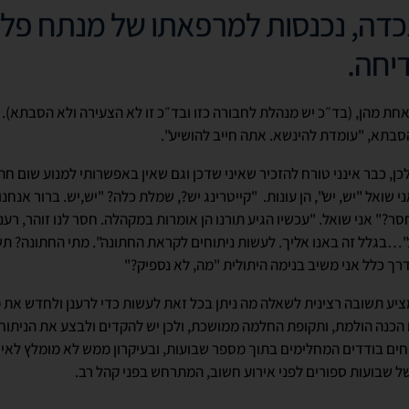
דה, נכנסות למרפאתו של מנתח פלסט
יחה.
 אחת מהן, (בד״כ יש מנהלת לחבורה כזו ובד״כ זו לא הצעירה ולא הסבתא).
סבתא, "עומדת להינשא. אתה חייב להושיע".
ן, כבר אינני טורח להזכיר שאיני שדכן וגם שאין באפשרותי למנוע שום חת
י שואל "יש, יש", הן עונות. "קייטרינג יש?, שמלת כלה? "יש,יש. ברור אנחנ
סר?" אני שואל. "עכשיו הגיע תורנו הן אומרות במקהלה. חסר לנו זוהר, רענ
"…בגלל זה באנו אליך. לעשות ניתוחים לקראת החתונה". מתי החתונה?
ך כלל אני משיב בנימה היתולית "מה, לא נספיק?"
מציע תשובה רצינית לשאלה מה ניתן בכל זאת לעשות כדי לרענן ולחדש את 
הכנה הולמת, ותקופת החלמה ממושכת, ולכן יש להקדים ולבצע את הניתוח 
חים בודדים המחלימים בתוך מספר שבועות, ובעיקרון ממש לא מומלץ לא
ל שבועות ספורים לפני אירוע חשוב, המתרחש בפני קהל רב.