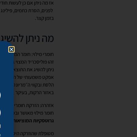
אז מה ניתן אם כן לעשות חודש
לפנים, הסרת כתמים, פילינג ע
בזמן קצר.
מה ניתן להשיג 
חומרי מילוי: חומר המילוי הח
ניתן להשיג את התוצאות הבאו
אפקט משמעותי של הצערת הפני
הלסת ובקווי ה״מריונטה״, הג
באזור הרקות, בעיקר אצל נשי
אזהרה: הזרקת חומרי מילוי מח
חומר מילוי מאושר ובטוח, ובמ
גרוטסקיות המוציאות לתחום 
מטופלת שהוזרקה היטב לעולם 
ק