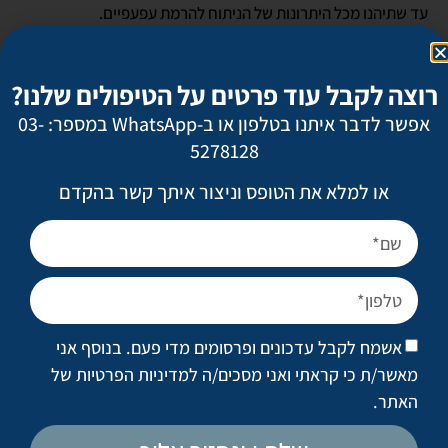
עד שתיהנו מכל היתרונות של הניתוח להרמת עפעפיים.
האם יש תופעות לוואי?
רוצה לקבל עוד פרטים על הטיפולים שלנו?
אפשר לדבר איתנו בטלפון או ב-WhatsApp במספר: 03-
יש כמה תופעות לוואי שעלולות להתפתח לאחר ניתוח להרמת
5278128
עפעפיים ויחלפו לאחר כמה ימים, וביניהן:
או למלא את הטופס וניצור איתך קשר בהקדם
כאב מקומי וכאב ראש
נפיחות באזור העיניים
שטף דם בלחיים
טשטוש ראייה – תופעה שתשפר מעצמה בתוך יום
במקרים של תחושת גרד בעיניים, יובש או אי נוחות אחרת, אפשר
להשתמש בטיפות עיניים או במרשם אחר שתקבלו מהרופא.
אשמח לקבל עדכונים ופרסומים מדי פעם. בנוסף אני
מאשר/ת כי קראתי ואני מסכים/ה
למדיניות הפרטיות של
האתר
.