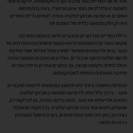
אחד או שני השדיים בנער מתבגר נקרא גינקומסטיה. הרקע הרפואי
לתופעה זו עלול להיות חוסר איזון הורמונלי, בעיה בהתפתחות
האשכים או הפרעה אנדוקרינולוגית אחרת. לעיתים גדילת השדיים
היא רק חלק מתופעה כללית של השמנת יתר.
גדילת השדיים אצל נערים מתבגרים מלווה בעוגמת נפש רבה
ומקשה מאוד על התפתחות הדימוי העצמי והשתלבותו החברתית של
הנער. בנים אלו נמנעים משיעורי ספורט ומכל פעילות אשר מחייבת
לבישת חולצה הדוקה או בגד ים. אצל רבים מהבנים התופעה הפיכה
ויכולה לחלוף כלעומת שבאה, אך במקרים אחרים גדילת השדיים
מחייבת התערבות ניתוחית לשם הקטנתם.
ההמלצה החשובה ביותר היא להיוועץ עם מומחה לרפואת מתבגרים
ונוער – בדרך כלל רופא ילדים עם התמחות באנדוקרינולוגיה.
רופאים אלו ישלחו את הנער, בתום בדיקה גופנית, גם לבדיקות דם,
שמטרתן חיפוש אחר בעיה אנדוקרינולוגית. בכל מקרה שתתגלה
בעיה כזו, ניתן יהיה לתת טיפול מתאים, בטרם תישקל התערבות
כירורגית כלשהי.