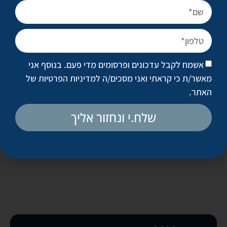
הילדים, להאזין להם ולהיות ערים למצוקתם. במידה והם נמנעים
מחשיפת הגוף או מפעילות חברתית, זו התוויה ברורה לגשת לבדיקת
רופא לרפואת מתבגרים. הרופא יאבחן אם הילד זקוק לטיפול
תרופתי או ניתוחי, או שאינו זקוק לטיפול כלל.
אשמח לקבל עדכונים ופרסומים מדי פעם. בנוסף אני
מאשר/ת כי קראתי ואני מסכים/ה
למדיניות הפרטיות של
שיתוף
האתר
.
שלח.י ונחזור אליך
חזרה לכל המאמרים