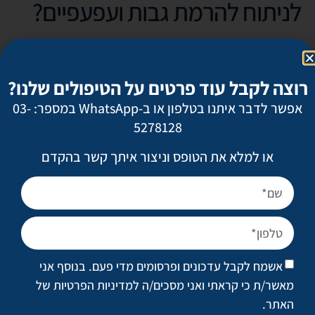
לניתוח להרמת גבות ועפעפיים?
הגבות והעפעפיים יכולים להיות ההבדל בין מראה פנים רענן וצעיר
ובין מראה פנים עייף ומבוגר. האם התופעות הבאות מוכרות לך?
רוצה לקבל עוד פרטים על הטיפולים שלנו?
שדה הראייה שלך קצת הצטמצם.
אפשר לדבר איתנו בטלפון או ב-WhatsApp במספר: 03-
בסוף היום, את מרגישה שהעיניים שלך כבדות ועייפות.
5278128
הגבות שלך שמוטות ומשוות לעיניים מראה עייף וזעוף.
השקיות מתחת לעיניים ממש מטרידות אותך.
או למלא את הטופס וניצור איתך קשר בהקדם
במקום גבות טבעיות את מציירת קו גבות מלאכותי.
את מתקשה מאוד לאפר את העיניים.
אם את מזדהה עם שתי תופעות או יותר, ניתוח להרמת גבות
ועפעפיים יכול להיות הפתרון שמתאים לך.
אשמח לקבל עדכונים ופרסומים מדי פעם. בנוסף אני
3. האם אני מועמדת מתאימה
מאשר/ת כי קראתי ואני מסכים/ה
למדיניות הפרטיות של
להזרקות?
האתר
.