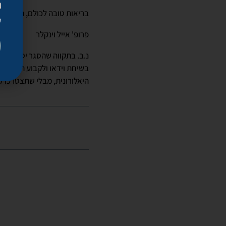
בריאות טובה לכולם, הקפידו 
ק
פרופ' אייל וינקלר
נ.ב. בתקווה שהסגר יסתיים בק
בשיחת וידאו ולקבוע תורים ל
היאלורונית, מבלי שתצטרכו 