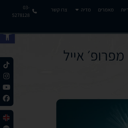
03-
יות
מאמרים
מדיה
צרו קשר
5278128
פתח 
מפרופ׳ אייל