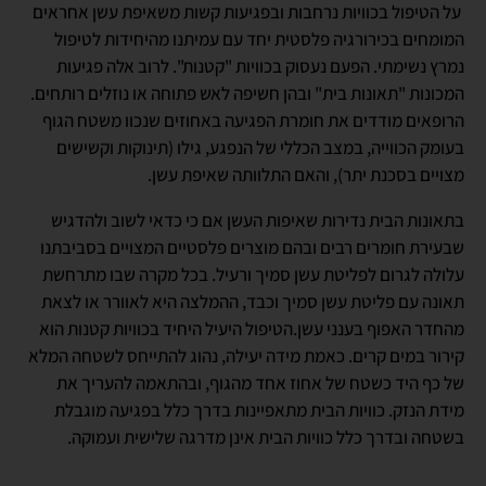
על הטיפול בכוויות נרחבות ובפגיעות קשות משאיפת עשן אחראים
המומחים בכירורגיה פלסטית יחד עם עמיתנו מהיחידות לטיפול
נמרץ נשימתי. הפעם נעסוק בכוויות "קטנות". לרוב אלה פגיעות
המכונות "תאונות בית" ובהן חשיפה לאש פתוחה או נוזלים רותחים.
הרופאים מודדים את חומרת הפגיעה באחוזים שנכוו משטח הגוף
בעומק הכווייה, במצב הכללי של הנפגע, גילו (תינוקות וקשישים
מצויים בסכנת יתר), והאם התלוותה שאיפת עשן.
בתאונות הבית נדירות שאיפות העשן אם כי כדאי לשוב ולהדגיש
שבעירת חומרים רבים ובהם מוצרים פלסטיים המצויים בסביבתנו
עלולה לגרום לפליטת עשן סמיך ורעיל. בכל מקרה שבו מתרחשת
תאונה עם פליטת עשן סמיך וכבד, ההמלצה היא לאוורר או לצאת
מהחדר האפוף בענני עשן.הטיפול היעיל היחיד בכוויות קטנות הוא
קירור במים קרים. כאמת מידה יעילה, נהוג להתייחס לשטחה המלא
של כף היד כשטח של אחוז אחד מהגוף, ובהתאמה להעריך את
מידת הנזק. כוויות הבית מתאפיינות בדרך כלל בפגיעה מוגבלת
בשטחה ובדרך כלל כוויות הבית אינן מדרגה שלישית ועמוקה.