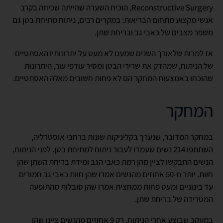
Reconstructive Surgery, הוכיח השערה שהייתה שכיחה בקרב
אנשי מקצוע מתחום הבריאות: במקרים רבים, ניתוח מתיחת בטן גם
משפר מצבים של כאבי גב ובריחת שתן.
אז למרות שלאורך השנים שמענו לא מעט על יתרונותיו האסתטיים
של הניתוח, שמהדק את שרירי הבטן ומסיר עודפי עור, היתרונות
שהוכחו באמצעות המחקר הם לא פחות חשובים מאלה האסתטיים.
המחקר
במחקר המדובר, שנערך בקליניקות שונות ברחבי אוסטרליה,
השתתפו 214 נשים שעמדו לעבור ניתוח למתיחת בטן. לפני הניתוח,
הנשים התבקשו לציין מהן רמת כאבי הגב ומידת בריחת השתן שהן
חוות. יותר מ-50 אחוזים מהנשים אמרו שהן חוות כאבי גב חמורים
עד בינוניים ומעט פחות ממחצית אמרו שהן סובלות מהתופעה
המטרידה של בריחת שתן.
במעקב שבוצע אחרי הניתוח, רק 9 אחוזים מהנשים ציינו שהן