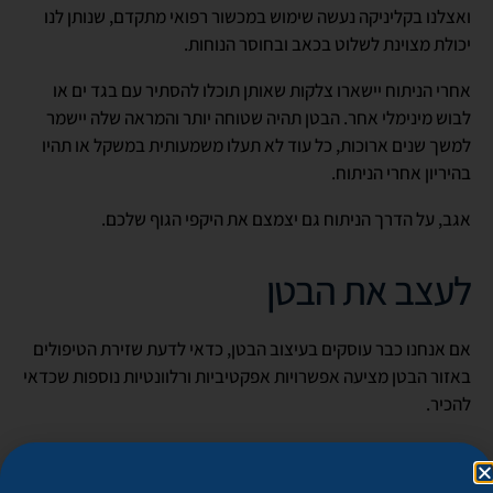
ואצלנו בקליניקה נעשה שימוש במכשור רפואי מתקדם, שנותן לנו
יכולת מצוינת לשלוט בכאב ובחוסר הנוחות.
אחרי הניתוח יישארו צלקות שאותן תוכלו להסתיר עם בגד ים או
לבוש מינימלי אחר. הבטן תהיה שטוחה יותר והמראה שלה יישמר
למשך שנים ארוכות, כל עוד לא תעלו משמעותית במשקל או תהיו
בהיריון אחרי הניתוח.
אגב, על הדרך הניתוח גם יצמצם את היקפי הגוף שלכם.
לעצב את הבטן
אם אנחנו כבר עוסקים בעיצוב הבטן, כדאי לדעת שזירת הטיפולים
באזור הבטן מציעה אפשרויות אפקטיביות ורלוונטיות נוספות שכדאי
להכיר.
שאיבת שומן עם סיב לייזר
– במקרים שבהם עודפי העור לא
גדולים מדי, אפשר להסתפק ב
שאיבת שומן שמשלבת סיב