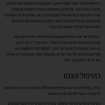
ביו-סטימולנט: חומר שמכיל מיקרו חלקיקים של חומצה פולי לקטית,
ומעודד את הייצור של קולגן באמצעות תגובה דלקתית מבוקרת.
אחד היתרונות הבולטים של הסקולפטרה הוא, שהיא לא רק משפיעה
על התסמינים של הזדקנות העור, אלא גם משפרת את הגורמים
שאחראים לתהליכי ההתבגרות בעור.
״השילוב של שני הטיפולים מעצים את השיפור של מראה העור
ומפיק תוצאה מרשימה ומהירה יותר״, הסבירה ד״ר עדי רובין
בן-יואב, מומחית לרפואת עור ומין. ״הסקולפטרה משקמת את
המרקם והאיכות של עור הפנים, וממצקת אותו, והתוצאה היא מראה
עור בריא, חלק וצעיר יותר״.
הטיפול עצמו
ככלל, אולטרפורמר הוא טיפול מצוין לאלה שעברו ניתוח הרמת פנים
ורוצים או רוצות לתחזק את התוצאות.
הטיפול באולטרפורמר מתמקד בהחדרת אנרגיית חימום לעומקים