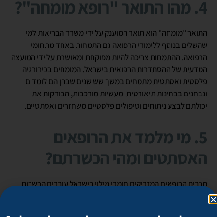
4. מהו התואר "רופא מומחה"?
התואר "מומחה" הוא תואר המוענק על ידי משרד הבריאות למי
שהשלים בנוסף ללימודי הרפואה גם התמחות באחד מתחומי
הרפואה. ההתמחות צריכה להיות מפוקחת ומאושרת על ידי המועצה
המדעית של ההסתדרות הרפואית בישראל. המומחים בכירורגיה
פלסטית ואסתטית מתמחים במשך שש שנים שבהן הם לומדים
ונבחנים בבחינות תיאורטית ומעשיות מורכבות, הבודקות את
יכולתם לבצע ניתוחים וטיפולים פלסטיים משחזרים ואסתטיים.
5. מי מלמד את הרופאים
האסתטים ומהי הכשרתם?
מרבית הרופאים המזריקים חומרי מילוי בישראל עוברים הכשרות
אסתטיות. המורים שלהם הם על פי רוב רופאים אסתטים בוגרי
קורסים של חברות המייבאות חומרי מילוי. חלק מההכשרות מתמצות