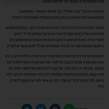
אינה נובעת מריב קטנוני על חלוקת העוגה.
הוויכוח הוא על "טיב המילוי", על איכות הטיפול – המיומנות
והמקצועיות של הרופא הבודק את המטופלת וההמלצות לטיפול.
כאשר המוטיבציה היחידה של רופא היא עשיית כסף, עולם המושגים
וההכשרה שלו באים מקורס מזורז בהזרקה שמומן על ידי יבואן
חומרי מילוי, אין פלא שאנו רואים פרצופים מגוחכים שמסתובבים
בחוצות ועושים שם רע לציבור המומחים שכלל אינם קשורים לעניין.
למומחה בכירורגיה פלסטית ואסתטית יש הכשרה כוללת ורחבה. זהו
רופא שהשקיע שנים בהבנה ובלימוד של האנטומיה והפיזיולוגיה של
הפנים. מומחה זה אינו תוצר של קורס להזרקות של חומרי מילוי או
חוטי קסם. המנתח הפלסטי המומחה יודע למי מתאימה הזרקה ולמי
ניתוח, למי מוטב להזריק חומר כזה או אחר ולמי אין מקום להזריק
כלל.
שיתוף