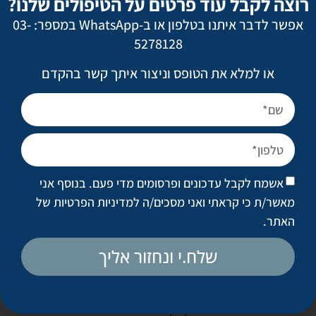
רוצה לקבל עוד פרטים על הטיפולים שלנו?
ביומיים של סדנא, אחרות נמשכות לאורך מספר חודשים בפגישה
שבועית בת מספר שעות. ההכשרות עוסקות בשני נושאים עיקריים:
אפשר לדבר איתנו בטלפון או ב-WhatsApp במספר: 03-
טכניקת ההזרקות וטכניקת השיווק והמכירה. כן, כן, אתם קוראים
5278128
נכון.
או למלא את הטופס וניצור איתך קשר בהקדם
6. מה לא בסדר בכך שרופא
שאינו מומחה בכירורגיה
פלסטית יזריק לי חומרי מילוי?
אשמח לקבל עדכונים ופרסומים מדי פעם. בנוסף אני
ואולי השאלה היא, האם המומחים בכירורגיה פלסטית פשוט דואגים
מאשר/ת כי קראתי ואני מסכים/ה
למדיניות הפרטיות של
שהפרנסה תישאר רק בקליניקות שלהם? אם להיות כנים יש בטענה
האתר
.
זו מן האמת. הרווח מהזרקת חומרי מילוי אינו מבוטל, ומרבית
שלח.י ונחזור אליך
המומחים הטריים בכירורגיה פלסטית היו שמחים להתפרנס
מהזרקות.
יחד עם זאת הטענה העיקרית שלנו, המומחים בכירורגיה פלסטית,