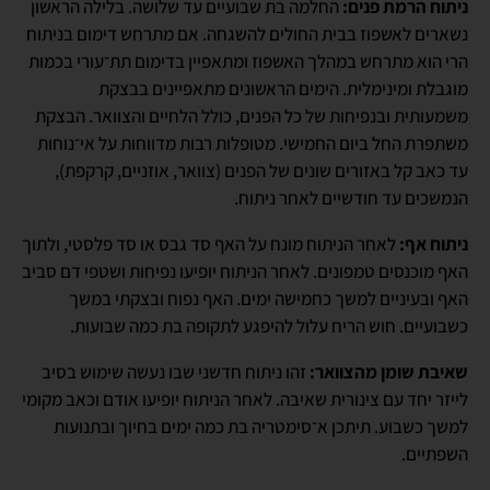
ניתוח הרמת פנים:
החלמה בת שבועיים עד שלושה. בלילה הראשון
נשארים לאשפוז בבית החולים להשגחה. אם מתרחש דימום בניתוח
הרי הוא מתרחש במהלך האשפוז ומתאפיין בדימום תת־עורי בכמות
מוגבלת ומינימלית. הימים הראשונים מתאפיינים בבצקת
משמעותית ובנפיחות של כל הפנים, כולל הלחיים והצוואר. הבצקת
משתפרת החל ביום החמישי. מטופלות רבות מדווחות על אי־נוחות
עד כאב קל באזורים שונים של הפנים (צוואר, אוזניים, קרקפת),
הנמשכים עד חודשיים לאחר ניתוח.
ניתוח אף:
לאחר הניתוח מונח על האף סד גבס או סד פלסטי, ולתוך
האף מוכנסים טמפונים. לאחר הניתוח יופיעו נפיחות ושטפי דם סביב
האף ובעיניים למשך כחמישה ימים. האף נפוח ובצקתי במשך
כשבועיים. חוש הריח עלול להיפגע לתקופה בת כמה שבועות.
שאיבת שומן מהצוואר:
זהו ניתוח חדשני שבו נעשה שימוש בסיב
לייזר יחד עם צינורית שאיבה. לאחר הניתוח יופיעו אודם וכאב מקומי
למשך כשבוע. תיתכן א־סימטריה בת כמה ימים בחיוך ובתנועות
השפתיים.