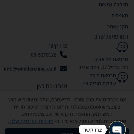
הצהרת נגישות
מאמרים
תקנון אתר
המרפאות שלנו
צרו קשר
03-5278128
מרפאת תל אביב
רח׳ ברזיל 17, רמת אביב
info@winklerclinic.co.il
מרפאת חיפה
שדרות מוריה 44
אנחנו גם כאן
אנו מכבדים את פרטיותכם - לידיעתכם, אתר זה עושה שימוש
בקובצי Cookie ובטכנולוגיות דומות לצורך שיפור חוויית
המשתמש, התאמת תוכן אישי, ולביצוע ניתוחים
סטטיסטיים.למידע נוסף, אנא עיינו ב-
מדיניות הפרטיות שלנו
.
כל הזכויות שמורות לוינקלר קליניק © 2026
צרו קשר