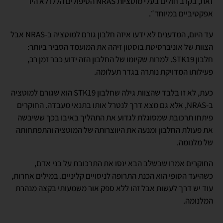
זאת, בקרב חולים בעלי מוטציות NRAS הטיפולים הללו לא היו
אפקטיביים במיוחד״.
עד היום, המדענים לא ידעו איזה חלבון גורם למוטציה ב-NRAS אבל
הצוות של אוניברסיטת בוסטון זיהה את המועמד הסביר ביותר:
חלבון STK19. למרות שקיומו של החלבון הזה ידוע כבר זמן רב,
פעילותו המדויקת נותרה בגדר תעלומה.
כעת, לא זו בלבד שהצוות גילה שחלבון STK19 הוא שגורם למוטציה
ב-NRAS, אלא גם מצא דרך לנטרל אותו בתנאי מעבדה. החוקרים
פיתחו תרכובת שמסוגלת לגדוע את התהליך באיבו בכך ששיבשה
את פעולת החלבון ומנעה את היווצרותה של המוטציה והתפתחותה
של מלנומה.
החוקרים אמרו שבשלב הבא ינסו את התרכובת על בני אדם,
כשהיעד הסופי הוא הכנת התרופה לניסויים קליניים. במילים אחרות,
עוד יש דרך לעשות אבל זהו ללא ספק אור משמעותי בקצה מנהרת
המלנומה.