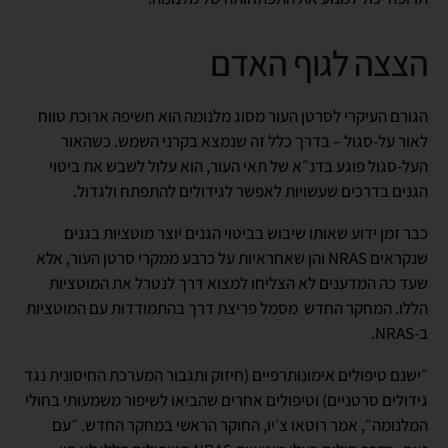
הצצה לגוף האדם
הגורם העיקרי לסרטן העור מסוג מלנומה הוא חשיפה ארוכת טווח
לאור על-סגול – בדרך כלל זה שנמצא בקרני השמש. כשהאור
העל-סגול פוגע בדנ״א של תאי העור, הוא עלול לשבש את ביטוי
הגנים בדרכים שעשויות לאפשר לגידולים להתפתח ולגדול.
כבר זמן ידוע שאותו שיבוש בביטוי הגנים יוצר מוטציות בגנים
שנקראים NRAS והן שאחראיות על כרבע ממקרי סרטן העור, אלא
שעד כה המדענים לא הצליחו למצוא דרך לנטרל את המוטציות
הללו. המחקר החדש מסמל פריצת דרך בהתמודדות עם המוטציות
ב-NRAS.
״ישנם טיפולים אימונותרפיים (חיזוק ותגבור המערכת החיסונית נגד
גידולים סרטניים) וטיפולים אחרים שהביאו לשיפור משמעותי בחולי
המלנומה״, אמר רוטאו צ׳יו, החוקר הראשי במחקר החדש. ״עם