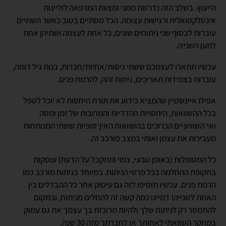
הייעוץ. בשלב הזה נדרשת ממני ומצוות המרפאה לוליינות
אינטלקטואלית ורגישות עצומה. הכל מסתיים בטוב כאשר השתיים
עוברות לבסוף שני ניתוחים שונים, כל אחת לעצמה ושתיהן אחת
למען השנייה.
עכשיו תתארו לעצמכם ששתי גיסות/אחיות/חברות, בנות גיל דומה,
עוברות בצמידות תאריכים, ניתוח זהה, להרמת פנים.
אפילו איינשטיין שהמציא כידוע את תורת היחסות לא יוכל לטפל
בכל ההשוואות, היחסויות ההדדיות והמרובות של זמן ומסה
ואי־השוויוניים הכרוכים בהשוואות האין־סופיות ששתי המנותחות
מעבירות את עצמן ואותי במצב מורכב זה.
כל המטופלות (באופן טבעי, צפוי ומתקבל על הדעת) עוסקות
בתקופת ההחלמה בכל פרטי הניתוח. במיוחד בניתוח מורכב כמו
הרמת פנים. עכשיו תוסיפו לזה גם עיסוק אחר כל ההבדלים בין
האחת לשנייה! דמיינו כמה קשה זה להחלים מניתוח, ובמקום
להתמסר רק לניתוח שלך ולהיות מרוכזת בך עצמך את גם עמוק
במחקר השוואתי לאחותך או לחברתך מזה 30 שנה.