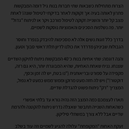
הצרות מתחילות כשבאות שתי חברות בנות גיל דומה המבקשות
פתרון לאותה בעיה אך זקוקות לאחר בדיקתי לטיפול שונה! לאחת
מצב קל יותר והשנייה זקוקה לטיפול מורכב ויקר או לניתוח "גדול"
יותר. פה נשלפות הסכינים והאמוציות נוסקות לשמיים.
בדרך כלל זוגות נשים אלה לא מסכימות להיבדק בנפרד וחוסר
הגבולות שביניהן מדרדר את כולנו לדיון תלת־ראשי סבוך וטעון.
והנה דוגמה: שתי אחיות בנות כ־40 המבקשות ניתוח לתיקון השדיים
שצנחו. נניח שאחת האחיות, שהיא המבוגרת יותר, היא גם רזה,
מקפידה על ספורט ובריאותנית ("נו בטח, יש לה זמן וכסף,
דוקטור!") ויש לה חזה מעט מרוקן וממש־ממש כמעט לא נפול,
המצריך "רק" ניתוח פשוט להגדלת שדיים.
תארו לעצמכם כמה המצב הזה נהיה נורא עד בלתי אפשרי
כשהאחות השנייה תתבשר שאצלה נדרש ניתוח להקטנה ולהרמת
שדיים אבל ללא צורך במשתלי סיליקון.
זעקת האחות "המקופחת" עלולה להגיע לשמיים וזה עוד בשלב