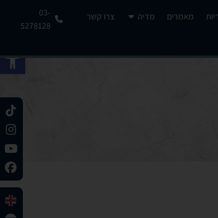
03-
יות
מאמרים
מדיה
צרו קשר
5278128
פתח 