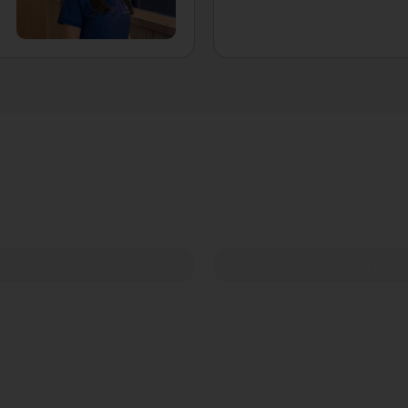
CellBooster Hair
PRP (Platelet Rich Pl