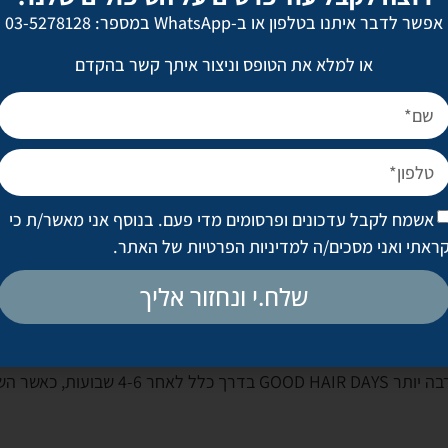
וח?
אפשר לדבר איתנו בטלפון או ב-WhatsApp במספר: 03-5278128
ם טבעיים, נטול חומרים מזיקים, ומבוצע על ידי צוות מקצועי. הוא ב
או למלא את הטופס וניצור איתך קשר בהקדם
 בדיקה אישית לפני הטיפול.
פול?
החדרת הסרום המופק מזרעי סלמון לקרקפת ובחלק מהמקרים בשילו
אשמח לקבל עדכונים ופרסומים מדי פעם. בנוסף אני מאשר/ת כי
עותית את צמיחת השיער.
ראתי ואני מסכים/ה
למדיניות הפרטיות של האתר
.
שלח.י ונחזור אליך
אה נראית לעין?
התוצאה הצפויה היא הרבה יותר GOOD HAIR DAYS 