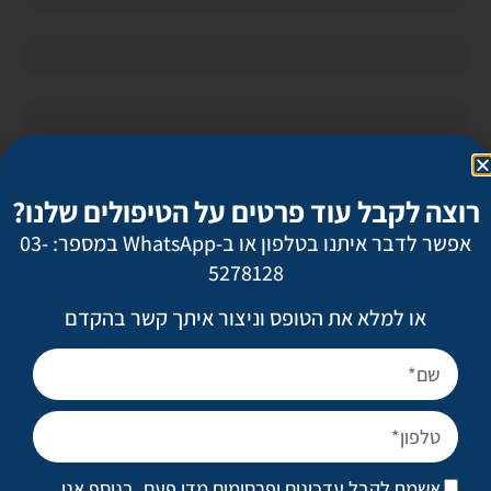
מיצוק העור בלייזר עם קליר ליפט
פילינג לייזר שטחי ועמוק
הצערת כפות הידיים
רוצה לקבל עוד פרטים על הטיפולים שלנו?
אפשר לדבר איתנו בטלפון או ב-WhatsApp במספר: 03-
הצערת עור הפנים (טיקסל)
5278128
סקולפטרה
או למלא את הטופס וניצור איתך קשר בהקדם
בוטוקס כטיפול בהזעה
טיפול בצלקות ובצלקות אקנה
אשמח לקבל עדכונים ופרסומים מדי פעם. בנוסף אני