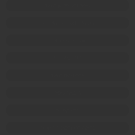
טיפול זרעי סלמון לשיער
PRP (Platelet Rich Plasma)
CellBooster Hair
AnteAGE MD
אקסוזומים לשיער
תוכניות טיפול
מילוי קמטים
בדיקה דרמוסקופית לשומות