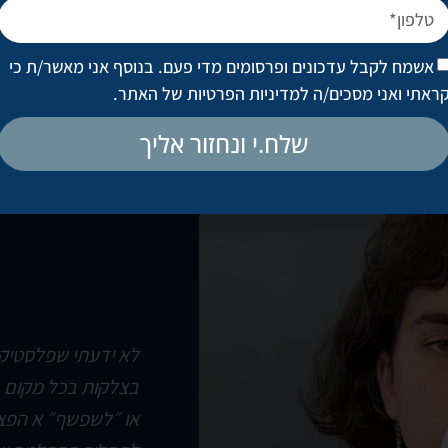
אשמח לקבל עדכונים ופרסומים מדי פעם. בנוסף אני מאשר/ת כי
ראתי ואני מסכים/ה
למדיניות הפרטיות של האתר
.
שלח.י ונחזור אליך
לא ידעתי שפלסטיקא
בצלקות בכל מקום ב
או ״לשפשף״ א הפצע,