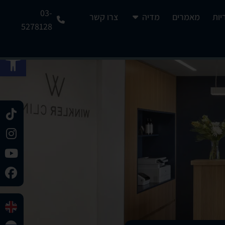
03-
יות
מאמרים
מדיה
צרו קשר
5278128
פתח 