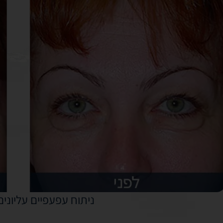
ד"ר ראול אספרזה
ד”ר ר
מומחה בכירורגיה פלסטית, אסתטית ושיקומית
רופאת
מטעם איגוד המנתחים הפלסטיים במקסיקו,
מתקדמ
ומחזיק ברישיון לעסוק ברפואה מטעם משרד
רפואת 
הבריאות הישראלי.
הכי
הכירו את ד"ר ראול אספרזה
ניתוח עפעפיים עליונים