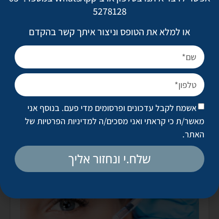
5278128
מתי מומלץ לחזור על הטיפול?
או למלא את הטופס וניצור איתך קשר בהקדם
אפשר לחזור על הטיפול בכול פעם שרוצים לחדש את התיקון
באף, בדרך כלל זה יקרה כשיחלפו כ-6 חודשים.
אשמח לקבל עדכונים ופרסומים מדי פעם. בנוסף אני
מאשר/ת כי קראתי ואני מסכים/ה
למדיניות הפרטיות של
האתר
.
שלח.י ונחזור אליך
אולי יעניין אותך