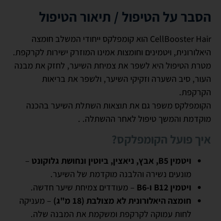
הסבר על הטיפול / תיאור הטיפול
CellBooster Hair הוא קומפלקס ייחודי המשלב חומצה
היאלורונית, ויטמינים וחומצות אמינו המוזרק ישירות לקרקפת.
מטרת הטיפול היא לשפר את צמיחת השיער, לחזק את מבנה
העור, סיב השערה וזקיקי השיער, ולשפר את בריאות
הקרקפת.
הקומפלקס משפר גם את תוצאות השתלת השיער בהכנה
מוקדמת והמשך טיפול לאחר ההשתלה. .
איך פועל הקומפלקס?
ויטמין B5, אבץ, ניאצין, ביוטין ונחושת גלוקונט
–
מונעים נשירה והלבנה מוקדמת של השיער.
ויטמין B12 ו-B6
– מעודדים צמיחת שיער חדשה.
חומצה היאלורונית לא מצולבת (18 מ"ג)
– מעניקה
לחות עמוקה לקרקפת ומשקמת את המבנה שלה.