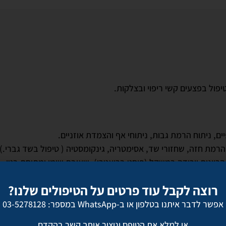
פול בפצעים קשי ריפוי ובצלקות.
ם, ניתוח הרמת גבות, ניתוחי אף והצמדת אוזניים.
מת חזה, שחזורי שד, אסימטריה, גינקומסטיה ( טיפול בשד גברי.)
הריונות וירידה במשקל (פוסט בריאטרי), שאיבת שומן ומתיחת בטן.
ומות ונקודות חן.
רוצה לקבל עוד פרטים על הטיפולים שלנו?
 בשיטה הטבעית
אפשר לדבר איתנו בטלפון או ב-WhatsApp במספר: 03-5278128
ים הבטוחים המתקדמים ביותר בשוק, שאושרו על ידי משרד הברי
או למלא את הטופס וניצור איתך קשר בהקדם