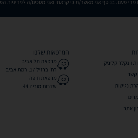
מדי פעם. בנוסף אני מאשר/ת כי קראתי ואני מסכים/ה
למדיניות הפ
ות
המרפאות שלנו
מרפאת תל אביב
ת וינקלר קליניק
רח׳ ברזיל 17, רמת אביב
 קשר
מרפאת חיפה
רת נגישות
שדרות מוריה 44
רים
ון אתר