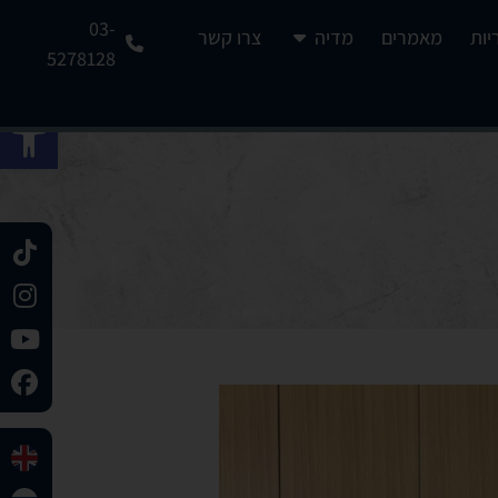
03-
יות
מאמרים
מדיה
צרו קשר
5278128
פתח 