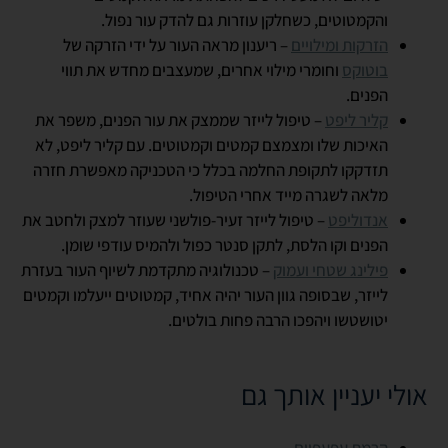
והקמטוטים, כשחלקן עוזרות גם להדק עור נפול.
הזרקות ומילויים
– ריענון מראה העור על ידי הזרקה של
בוטוקס
וחומרי מילוי אחרים, שמעצבים מחדש את תווי
הפנים.
קליר ליפט
– טיפול לייזר שממצק את עור הפנים, משפר את
האיכות שלו ומצמצם קמטים וקמטוטים. עם קליר ליפט, לא
תזדקקו לתקופת החלמה בכלל כי הטכניקה מאפשרת חזרה
מלאה לשגרה מייד אחרי הטיפול.
אנדוליפט
– טיפול לייזר זעיר-פולשני שעוזר למצק ולחטב את
הפנים וקו הלסת, לתקן סנטר כפול ולהמיס עודפי שומן.
פילינג שטחי ועמוק
– טכנולוגיה מתקדמת לשיוף העור בעזרת
לייזר, שבסופה גוון העור יהיה אחיד, קמטוטים ייעלמו וקמטים
יטושטשו ויהפכו הרבה פחות בולטים.
אולי יעניין אותך גם