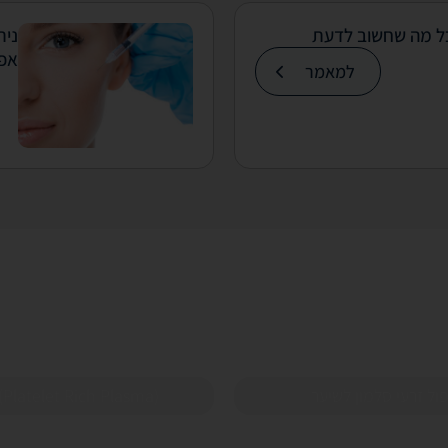
כל מה שחשוב לדעת
נית
אפש
למאמר
ול זרעי סלמון לשיער
(Platelet Rich Plasma)