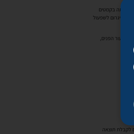
 ולהפחתה בקמטים
 ליפט יגרום לשפעול
צערת עור הפנים,
וד.
 כרוך בכאבים. בדרך כלל יש צורך בסדרה של 3-5 טיפולים לקבלת תוצאה