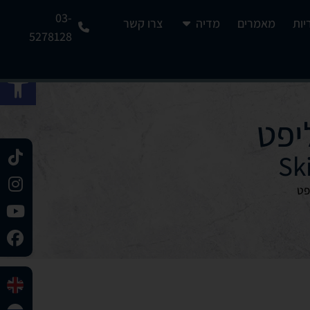
03-
יות
מאמרים
מדיה
צרו קשר
5278128
פתח 
יפט
Ski
פט