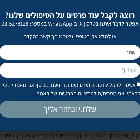
ט תוכלי להביא להרמה קלה של עורך, שיפור באיכותו, עיבוי העור,
רוצה לקבל עוד פרטים על הטיפולים שלנו?
 ניתוח, ללא כאבים, וללא תופעות לוואי לאחר הטיפול. טיפול הקליר
אפשר לדבר איתנו בטלפון או ב-WhatsApp במספר: 03-5278128
ים שבסיומם תהני מעור צעיר זוהר ואיכותי לשנים רבות.
או למלא את הטופס וניצור איתך קשר בהקדם
 מלא או ממוקד באזורים ספציפיים. הטיפול מיועד למיצוק, חידוש וה
 וסביב העיניים , טיפול בעור הצוואר, ריענון העור בכפות הידיים וע
אשמח לקבל עדכונים ופרסומים מדי פעם. בנוסף אני מאשר/ת כי
ת לטיפול.
ראתי ואני מסכים/ה
למדיניות הפרטיות של האתר
.
שלח.י ונחזור אליך
הטיפול אורך כ 15-30 דקות, ואינו