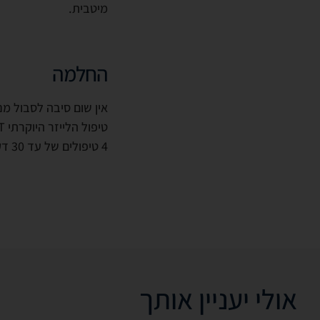
מיטבית.
החלמה
אין שום סיבה לסבול מ
טיפול הלייזר היוקרתי CLEARLIFT יעניק לך את התוצאות שאת רוצה - בלי כאבים, בלי ניתוח, בלי זמן החלמה!
4 טיפולים של עד 30 דקות, שבסיומם את יוצאת חזרה לשגרת חייך.
אולי יעניין אותך