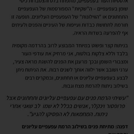
אלסטיות העור בעפעפיים, מתפתח בלט והצטברות כיסי
שומן בעפעפיים – ה"שקיות" המפורסמות של העפעפיים
התחתונים או "הווילונות" של העפעפיים העליונים. תופעה זו
תורמת לתחושת כבדות ועייפות של העיניים והפנים ולעיתים
אף להפרעה בשדות הראיה.
בניתוח קצר ופשוט במיוחד המבוצע לרוב בהרדמה מקומית
בלבד וללא צלקות בולטות, אני מרחיק את עודפי העור
ומצבורי השומן ובכך מרענן את הפנים להשגת מראה צעיר,
ערני ושובב אשר ילווה אותך לשנים רבות. את הניתוח ניתן
לבצע בעפעפיים עליונים או תחתונים, ובמקרים רבים
בשילוב ניתוח להרמת מצח וגבות.
"עשיתי הרמת פנים עם עפעפיים עליונים ותחתונים אצל
פרופסור וינקלר, אנשים בכלל לא שמו לב שאני אחרי
ניתוח. המחמאות לא הפסיקו להגיע".
דפנה: מתיחת פנים בשילוב הרמת עפעפיים עליונים