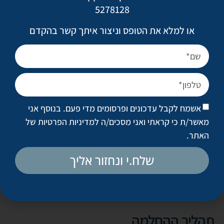
בחתך פנימי.
5278128
או למלא את הטופס וניצור איתך קשר בהקדם
סיבוכים
הסיבוכים בניתוח זה נדירים יחסית.
כאב מקומי וכאב ראש עלולים להמשך עד שבוע לאחר
הניתוח.
אשמח לקבל עדכונים ופרסומים מדי פעם. בנוסף אני
מאשר/ת כי קראתי ואני מסכים/ה
למדיניות הפרטיות של
תתכן נפיחות באזור העפעפיים אשר תחלוף בהדרגה לאחר
האתר
.
שלושה ימים.
שלח.י ונחזור אליך
ייתכנו שטפי דם באזור הלחיים, שיימשכו עד 10 ימים לאחר
הניתוח.
תהליך ההחלמה