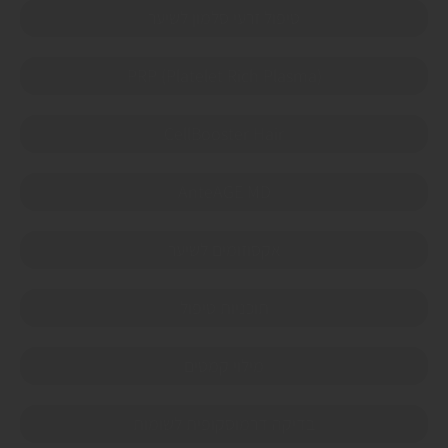
טיפול זרעי סלמון לשיער
PRP (Platelet Rich Plasma)
CellBooster Hair
AnteAGE MD
אקסוזומים לשיער
תוכניות טיפול
מילוי קמטים
בדיקה דרמוסקופית לשומות