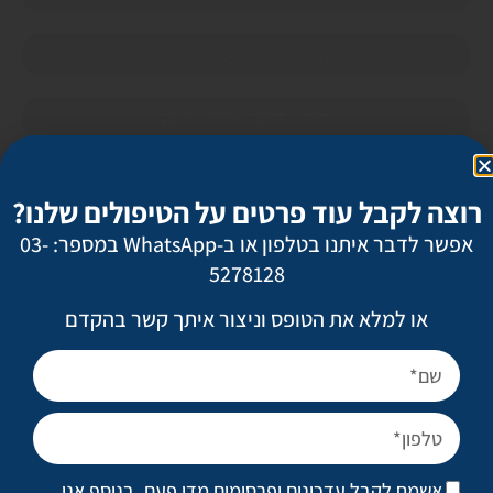
מיצוק העור בלייזר עם קליר ליפט
פילינג לייזר שטחי ועמוק
הצערת כפות הידיים
רוצה לקבל עוד פרטים על הטיפולים שלנו?
אפשר לדבר איתנו בטלפון או ב-WhatsApp במספר: 03-
הצערת עור הפנים (טיקסל)
5278128
סקולפטרה
או למלא את הטופס וניצור איתך קשר בהקדם
בוטוקס כטיפול בהזעה
טיפול בצלקות ובצלקות אקנה
אשמח לקבל עדכונים ופרסומים מדי פעם. בנוסף אני