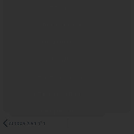
גניקומסטיה
שאיבת שומן מונחית לייזר
ניתוח שאיבת שומן
מתיחת בטן
עיצוב הגוף / פוסט בריאטרי
הסרת נקודות חן ושומות
תיקון תנוך האוזן
ד"ר ראול אספרזה