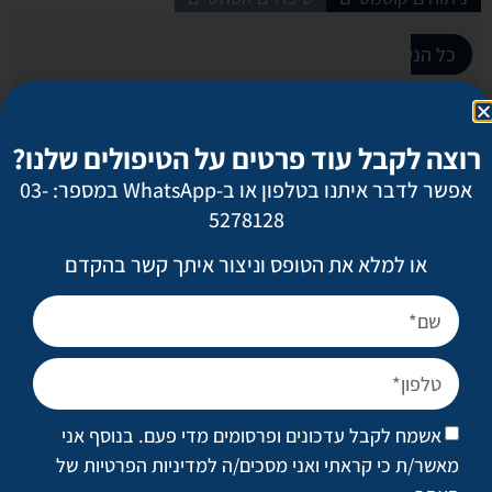
כל הניתוחים הקוסמטיים
גוף
ניו יורק ליפט
חזה
עור
פ
יאנג ליפט
רוצה לקבל עוד פרטים על הטיפולים שלנו?
מתיחת פנים
אפשר לדבר איתנו בטלפון או ב-WhatsApp במספר: 03-
5278128
ניתוח אף
או למלא את הטופס וניצור איתך קשר בהקדם
הרמת עפעפיים
הרמת גבות
אשמח לקבל עדכונים ופרסומים מדי פעם. בנוסף אני
הצמדת אוזניים
מאשר/ת כי קראתי ואני מסכים/ה
למדיניות הפרטיות של