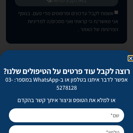
בואו נקבע פגישה
אשמח לקבל עדכונים ופרסומים מדי פעם. בנוסף
אני מאשר/ת כי קראתי ואני מסכים/ה
למדיניות
הפרטיות של האתר
.
ניתוחים פופולריים
רוצה לקבל עוד פרטים על הטיפולים שלנו?
מתיחת פנים
אפשר לדבר איתנו בטלפון או ב-WhatsApp במספר: 03-
ניתוח אף
5278128
הגדלת חזה
או למלא את הטופס וניצור איתך קשר בהקדם
מתיחת בטן
שאיבת שומן מונחית לייזר
טיפול בצלקות ובצלקות אקנה