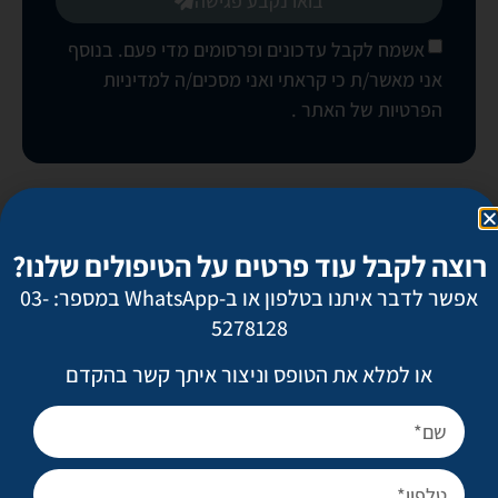
בואו נקבע פגישה
אשמח לקבל עדכונים ופרסומים מדי פעם. בנוסף
אני מאשר/ת כי קראתי ואני מסכים/ה
למדיניות
הפרטיות של האתר
.
ניתוחים פופולריים
רוצה לקבל עוד פרטים על הטיפולים שלנו?
מתיחת פנים
אפשר לדבר איתנו בטלפון או ב-WhatsApp במספר: 03-
ניתוח אף
5278128
הגדלת חזה
או למלא את הטופס וניצור איתך קשר בהקדם
מתיחת בטן
שאיבת שומן מונחית לייזר
טיפול בצלקות ובצלקות אקנה