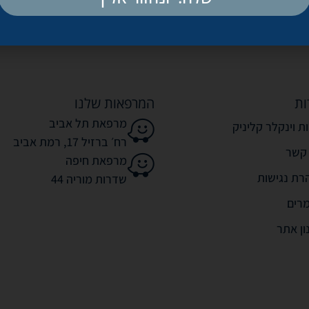
ות
המרפאות שלנו
מרפאת תל אביב
ת וינקלר קליניק
רח׳ ברזיל 17, רמת אביב
 קשר
מרפאת חיפה
רת נגישות
שדרות מוריה 44
רים
ון אתר