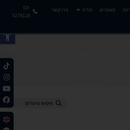
03-
יות
מאמרים
מדיה
צרו קשר
5278128
פתח 