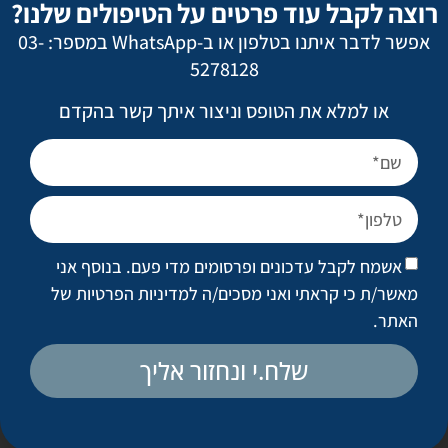
רוצה לקבל עוד פרטים על הטיפולים שלנו?
אשמח לקבל עדכונים ופרסומים מדי פעם. בנוסף
אפשר לדבר איתנו בטלפון או ב-WhatsApp במספר: 03-
אני מאשר/ת כי קראתי ואני מסכים/ה
למדיניות
5278128
הפרטיות של האתר
.
או למלא את הטופס וניצור איתך קשר בהקדם
ניתוחים פופולריים
מתיחת פנים
אשמח לקבל עדכונים ופרסומים מדי פעם. בנוסף אני
ניתוח אף
מאשר/ת כי קראתי ואני מסכים/ה
למדיניות הפרטיות של
הגדלת חזה
האתר
.
מתיחת בטן
שלח.י ונחזור אליך
שאיבת שומן מונחית לייזר
טיפול בצלקות ובצלקות אקנה